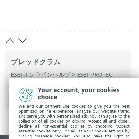
ブレッドクラム
ESETオンラインヘルプ
>
ESET PROTECT
On-Prem
>
始めましょう
>
ESET
Your account, your cookies
Management エージェント展開
> リモー
choice
ト展開
We and our partners use cookies to give you the best
optimized online experience, analyze our website traffic,
and serve you with personalized ads. You can agree to the
collection of all cookies by clicking "Accept all and close",
decline all non-essential cookies by choosing "Accept
essential cookies only", or adjust your cookie settings by
clicking "Manage cookies". You also have the right to