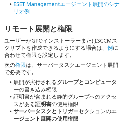
ESET Managementエージェント展開のシナ
•
リオ例
リモート展開と権限
ユーザーがGPOインストーラーまたはSCCMス
クリプトを作成できるようにする場合は、
例
に
合わせて権限を設定します。
次の
権限
は、サーバータスクエージェント展開
で必要です。
展開が実行される
グループとコンピュータ
•
ー
の書き込み権限
証明書が含まれる静的グループへのアクセ
•
スがある
証明書
の使用権限
サーバータスクとトリガー
セクションの
エ
•
ージェント展開
の
使用
権限