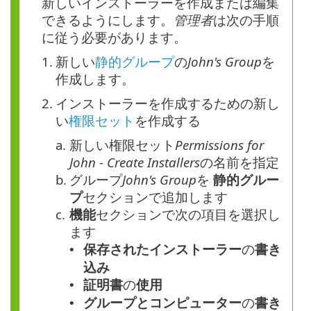
新しいインストーラーを作成または編集
できるようにします。
管理者
は次の手順
に従う必要があります。
1.
新しい
静的グループ
の
John's Group
を
作成します。
2.
インストーラーを作成するための新し
い
権限セット
を作成する
a.
新しい権限セット
Permissions for
John - Create Installers
の名前を指定
b.
グループ
John's Group
を
静的グルー
プ
セクションで追加します
c.
機能
セクションで次の項目を選択し
ます
保存されたインストーラー
の
書き
•
込み
証明書
の
使用
•
グループとコンピューター
の
書き
•