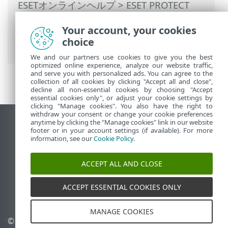
ESETオンラインヘルプ
>
ESET PROTECT
On-Prem
>
ESET PROTECT On-Premの使用
Your account, your cookies
>
ESET PROTECT On-Prem メインメニュー
choice
> インストーラー
We and our partners use cookies to give you the best
optimized online experience, analyze our website traffic,
and serve you with personalized ads. You can agree to the
collection of all cookies by clicking "Accept all and close",
decline all non-essential cookies by choosing "Accept
essential cookies only", or adjust your cookie settings by
clicking "Manage cookies". You also have the right to
withdraw your consent or change your cookie preferences
anytime by clicking the "Manage cookies" link in our website
デスクトップサイトの表示
footer or in your account settings (if available). For more
End of Life
information, see our
Cookie Policy
.
ESETナレッジベース
ACCEPT ALL AND CLOSE
ESETフォーラム
ESET Status Portal
ACCEPT ESSENTIAL COOKIES ONLY
地域サポート
MANAGE COOKIES
© 1992 - 2026 ESET, spol. s
Cookieの管理