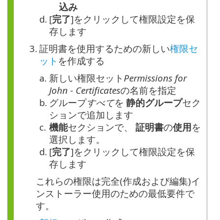
込み
d.
[
完了
]をクリックして権限設定を保
存します
3.
証明書を使用するための新しい
権限セ
ット
を作成する
a.
新しい権限セット
Permissions for
John - Certificates
の名前を指定
b.
グループ
すべて
を
静的グループ
セク
ションで追加します
c.
機能
セクションで、
証明書
の
使用
を
選択します。
d.
[
完了
]をクリックして権限設定を保
存します
これらの権限は完全(作成および編集)イ
ンストーラー使用のための最低要件で
す。