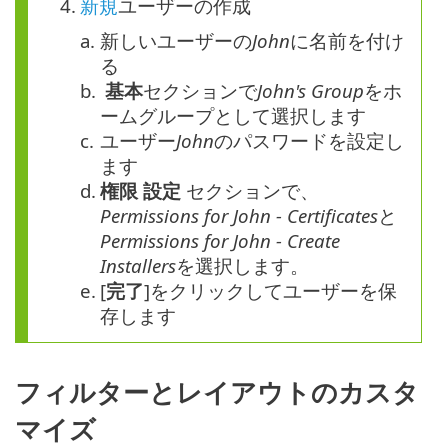
4.
新規
ユーザーの作成
a.
新しいユーザーの
John
に名前を付け
る
b.
基本
セクションで
John's Group
をホ
ームグループとして選択します
c.
ユーザー
John
のパスワードを設定し
ます
d.
権限
設定
セクションで、
Permissions for John - Certificates
と
Permissions for John - Create
Installers
を選択します。
e.
[
完了
]をクリックしてユーザーを保
存します
フィルターとレイアウトのカスタ
マイズ