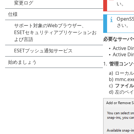
い。
Ope
さい。
必要なサーバ
Active
•
Active 
•
1.
管理コンソ
a)
ローカル
b)
mmc.
c)
ファイル
d)
左のペイ