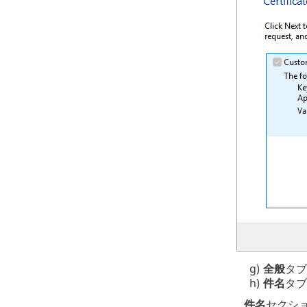
g)
全般
タブ
h)
件名
タブ
件名
セクシ