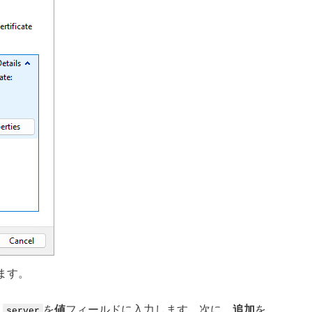
ます。
、
を
値
フィールドに入力します。次に、
追加
を
server