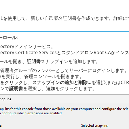
nSSLを使用して、新しい自己署名証明書を作成できます。詳細
ーロール:
 Directoryドメインサービス。
Directory Certificate ServicesとスタンドアロンRoot C
ール
を開き、
証明書
スナップインを追加します。
管理者グループのメンバーとしてサーバーにログインします。
exeを実行し、管理コンソールを開きます。
をクリックし、
スナップインの追加と削除…
を選択(またはCT
ンで
証明書
を選択し、
追加
をクリックします。