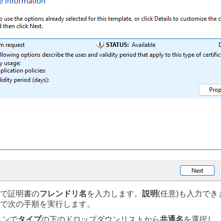
で証明書の
フレンドリ名
を入力します。
説明
(任意)も入力でき
で次の手順を実行します。
ョンで
タイプ
の下のドロップダウンリストから
共通名
を選択し