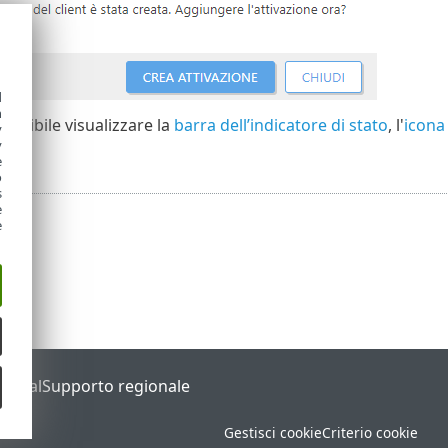
d
h
ossibile visualizzare la
barra dell’indicatore di stato
, l'
icona 
y
y
e
o
s
e
e
Portal
Supporto regionale
Gestisci cookie
Criterio cookie