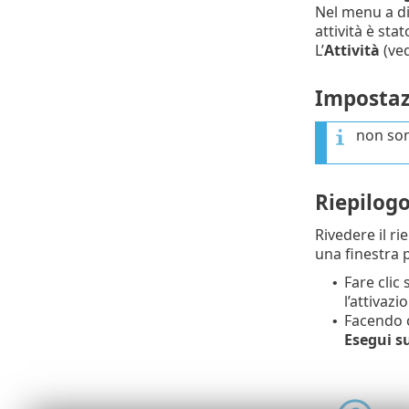
Nel menu a d
attività è stat
L’
Attività
(ve
Impostaz
non son
Riepilog
Rivedere il ri
una finestra p
Fare clic
•
l’attivazi
Facendo c
•
Esegui s