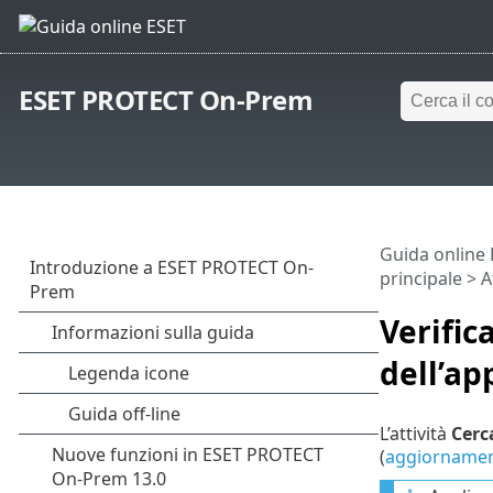
ESET PROTECT On-Prem
Guida online
principale
>
A
Verific
dell’ap
L’attività
Cerc
(
aggiornamen