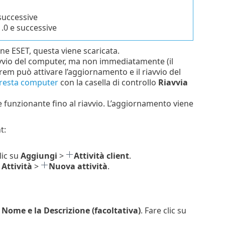
successive
.0 e successive
one ESET, questa viene scaricata.
avvio del computer, ma non immediatamente (il
em può attivare l’aggiornamento e il riavvio del
Arresta computer
con la casella di controllo
Riavvia
funzionante fino al riavvio. L’aggiornamento viene
t:
lic su
Aggiungi
>
Attività client
.
Attività
>
Nuova attività
.
l
Nome e la Descrizione (facoltativa)
. Fare clic su