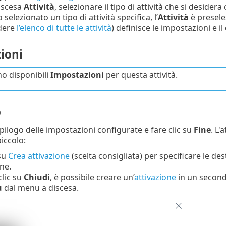
iscesa
Attività
, selezionare il tipo di attività che si deside
o selezionato un tipo di attività specifica, l’
Attività
è preselez
dere
l’elenco di tutte le attività
) definisce le impostazioni e i
ioni
o disponibili
Impostazioni
per questa attività.
o
epilogo delle impostazioni configurate e fare clic su
Fine
. L'
iccolo:
 su
Crea attivazione
(scelta consigliata) per specificare le des
one.
lic su
Chiudi
, è possibile creare un’
attivazione
in un secondo
u
dal menu a discesa.