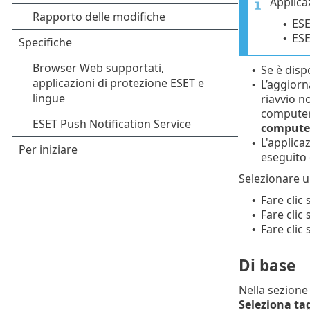
Applica
ESE
•
ESE
•
Se è disp
•
L’aggiorn
•
riavvio n
computer 
compute
L'applica
•
eseguito 
Selezionare u
Fare clic
•
Fare clic
•
Fare clic 
•
Di base
Nella sezion
Seleziona ta