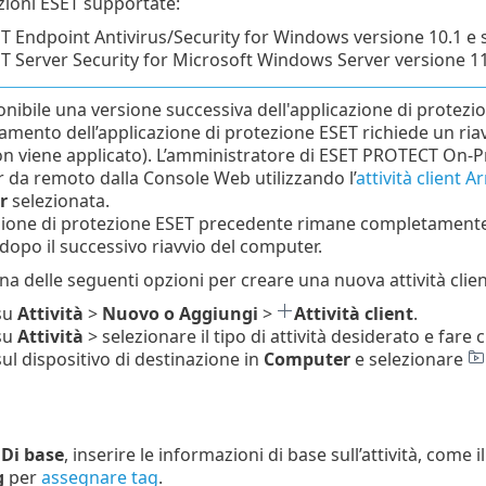
zioni ESET supportate:
T Endpoint Antivirus/Security for Windows versione 10.1 e 
T Server Security for Microsoft Windows Server versione 11
onibile una versione successiva dell'applicazione di protezi
amento dell’applicazione di protezione ESET richiede un ri
on viene applicato). L’amministratore di ESET PROTECT On-Pr
da remoto dalla Console Web utilizzando l’
attività client 
r
selezionata.
zione di protezione ESET precedente rimane completamente 
dopo il successivo riavvio del computer.
na delle seguenti opzioni per creare una nuova attività clien
 su
Attività
>
Nuovo o Aggiungi
>
Attività client
.
 su
Attività
> selezionare il tipo di attività desiderato e fare c
sul dispositivo di destinazione in
Computer
e selezionare
e
Di base
, inserire le informazioni di base sull’attività, come i
g
per
assegnare tag
.