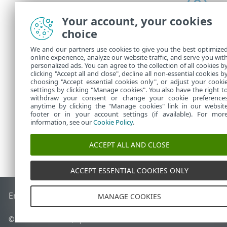
Your account, your cookies
choice
We and our partners use cookies to give you the best optimize
online experience, analyze our website traffic, and serve you wit
In
Attività
è p
personalized ads. You can agree to the collection of all cookies b
creata.
clicking "Accept all and close", decline all non-essential cookies b
choosing "Accept essential cookies only", or adjust your cooki
settings by clicking "Manage cookies". You also have the right t
withdraw your consent or change your cookie preference
anytime by clicking the "Manage cookies" link in our websit
footer or in your account settings (if available). For mor
information, see our
Cookie Policy
.
ACCEPT ALL AND CLOSE
ACCEPT ESSENTIAL COOKIES ONLY
End of Life
ESET Knowledge Base
Forum ESET
ESET Status 
MANAGE COOKIES
© 1992 - 2026 ESET, spol. s r.o. - Tutti i diritti riservati.