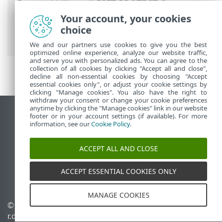
Prem
>
Utilizzo di ESET PROTECT On-
Prem
>
ESET PROTECT On-Prem Menu
Your account, your cookies
principale
>
Attività
>
Attività client
>
choice
Arresta computer
We and our partners use cookies to give you the best
optimized online experience, analyze our website traffic,
and serve you with personalized ads. You can agree to the
collection of all cookies by clicking "Accept all and close",
decline all non-essential cookies by choosing "Accept
essential cookies only", or adjust your cookie settings by
clicking "Manage cookies". You also have the right to
withdraw your consent or change your cookie preferences
anytime by clicking the "Manage cookies" link in our website
Visualizza sito desktop
footer or in your account settings (if available). For more
information, see our
Cookie Policy
.
End of Life
ESET Knowledge Base
ACCEPT ALL AND CLOSE
Forum ESET
ESET Status Portal
ACCEPT ESSENTIAL COOKIES ONLY
Supporto regionale
MANAGE COOKIES
© 1992 - 2026 ESET, spol. s
Gestisci cookie
r.o. - Tutti i diritti riservati.
Criterio cookie