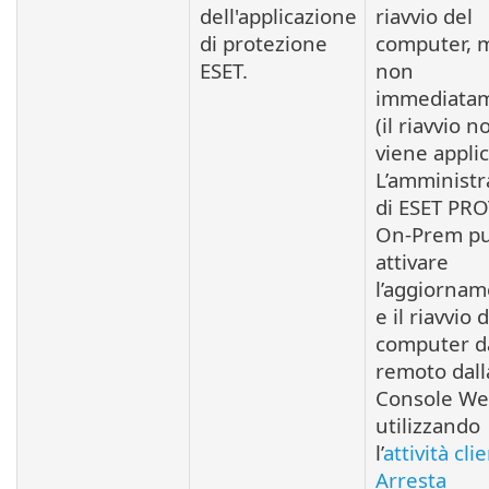
dell'applicazione
riavvio del
di protezione
computer, 
ESET.
non
immediata
(il riavvio n
viene applic
L’amministr
di ESET PR
On-Prem p
attivare
l’aggiorna
e il riavvio 
computer d
remoto dall
Console W
utilizzando
l’
attività cli
Arresta