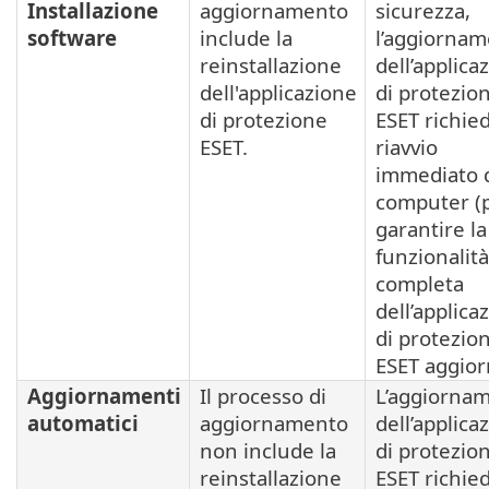
Installazione
aggiornamento
sicurezza,
software
include la
l’aggiorna
reinstallazione
dell’applica
dell'applicazione
di protezio
di protezione
ESET richie
ESET.
riavvio
immediato 
computer (
garantire la
funzionalità
completa
dell’applica
di protezio
ESET aggior
Aggiornamenti
Il processo di
L’aggiorna
automatici
aggiornamento
dell’applica
non include la
di protezio
reinstallazione
ESET richie