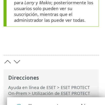
para
Larry
y
Makio
; posteriormente los
usuarios solo pueden ver su
suscripción, mientras que el
administrador las puede ver todas.
Direcciones
Ayuda en línea de ESET
>
ESET PROTECT
On-Prem
>
Utilización de ESET PROTECT
On-Prem
>
ESET PROTECT On-Prem Menú
principal
> Más > Gestión de