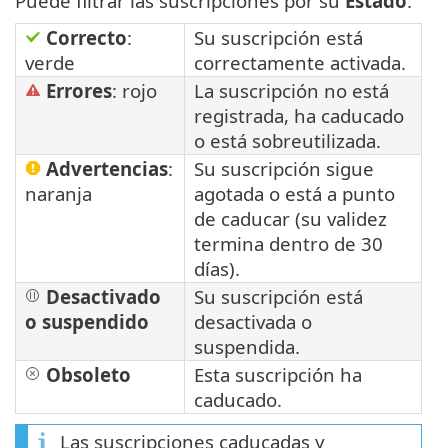
Puede filtrar las suscripciones por su
Estado
:
Correcto
:
Su suscripción está
verde
correctamente activada.
Errores
: rojo
La suscripción no está
registrada, ha caducado
o está sobreutilizada.
Advertencias
:
Su suscripción sigue
naranja
agotada o está a punto
de caducar (su validez
termina dentro de 30
días).
Desactivado
Su suscripción está
o suspendido
desactivada o
suspendida.
Obsoleto
Esta suscripción ha
caducado.
Las suscripciones caducadas y