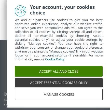
suscripciones
> Insertar archivo de
Your account, your cookies
activación sin conexión
choice
We and our partners use cookies to give you the best
optimized online experience, analyze our website traffic,
and serve you with personalized ads. You can agree to the
collection of all cookies by clicking "Accept all and close",
decline all non-essential cookies by choosing "Accept
essential cookies only", or adjust your cookie settings by
clicking "Manage cookies". You also have the right to
withdraw your consent or change your cookie preferences
Ver sitio para ordenador
anytime by clicking the "Manage cookies" link in our website
footer or in your account settings (if available). For more
End of Life
information, see our
Cookie Policy
.
Base de conocimiento de ESET
Foro de ESET
ACCEPT ALL AND CLOSE
ESET Status Portal
Soporte técnico regional
ACCEPT ESSENTIAL COOKIES ONLY
© 1992 - 2026 ESET, spol. s
Administrar cookies
MANAGE COOKIES
r.o. Todos los derechos
Política de cookies
reservados.