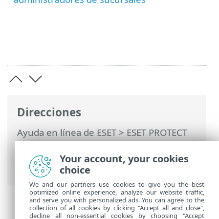
Direcciones
Ayuda en línea de ESET
>
ESET PROTECT
On-Prem
>
Utilización de ESET PROTECT
On-Prem
>
ESET PROTECT On-Prem Menú
Your account, your cookies
principal
> Más > Derechos de acceso
choice
We and our partners use cookies to give you the best
optimized online experience, analyze our website traffic,
and serve you with personalized ads. You can agree to the
collection of all cookies by clicking "Accept all and close",
decline all non-essential cookies by choosing "Accept