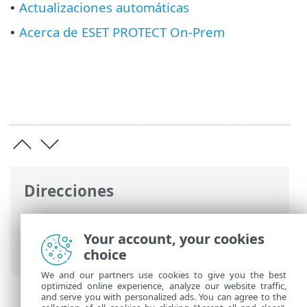
Actualizaciones automáticas
•
Acerca de ESET PROTECT On-Prem
•
Direcciones
Ayuda en línea de ESET
>
ESET PROTECT
On-Prem
>
Utilización de ESET PROTECT
Your account, your cookies
On-Prem
choice
We and our partners use cookies to give you the best
optimized online experience, analyze our website traffic,
and serve you with personalized ads. You can agree to the