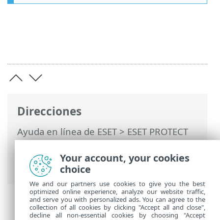
Direcciones
Ayuda en línea de ESET
>
ESET PROTECT
On-Prem
>
Utilización de ESET PROTECT
On-Prem
> Acerca de ESET PROTECT On-
Your account, your cookies
Prem
choice
We and our partners use cookies to give you the best
optimized online experience, analyze our website traffic,
and serve you with personalized ads. You can agree to the
collection of all cookies by clicking "Accept all and close",
decline all non-essential cookies by choosing "Accept