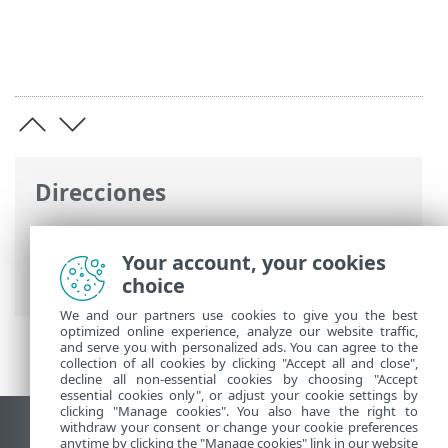
Direcciones
Ayuda en línea de ESET
>
ESET PROTECT
On-Prem
>
ESET PROTECT On-Prem REST
Your account, your cookies
API
choice
We and our partners use cookies to give you the best
optimized online experience, analyze our website traffic,
and serve you with personalized ads. You can agree to the
collection of all cookies by clicking "Accept all and close",
decline all non-essential cookies by choosing "Accept
essential cookies only", or adjust your cookie settings by
clicking "Manage cookies". You also have the right to
withdraw your consent or change your cookie preferences
Ver sitio para ordenador
anytime by clicking the "Manage cookies" link in our website