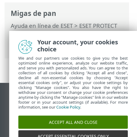
Migas de pan
Ayuda en línea de ESET
>
ESET PROTECT
On-Prem
>
Usar ESET PROTECT On-Prem
>
Actualizaciones automáticas
> Actualice
Your account, your cookies
ESET PROTECT On-Prem
choice
We and our partners use cookies to give you the best
optimized online experience, analyze our website traffic,
and serve you with personalized ads. You can agree to the
collection of all cookies by clicking "Accept all and close",
decline all non-essential cookies by choosing "Accept
essential cookies only", or adjust your cookie settings by
clicking "Manage cookies". You also have the right to
withdraw your consent or change your cookie preferences
Ver sitio del escritorio
anytime by clicking the "Manage cookies" link in our website
footer or in your account settings (if available). For more
End of Life
information, see our
Cookie Policy
.
Base de conocimiento de ESET
Foro de ESET
ACCEPT ALL AND CLOSE
ESET Status Portal
Soporte regional
ACCEPT ESSENTIAL COOKIES ONLY