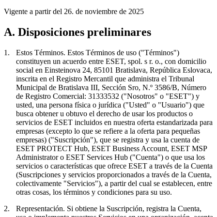
Vigente a partir del 26. de noviembre de 2025
A. Disposiciones preliminares
1.
Estos Términos.
Estos Términos de uso ("
Términos
")
constituyen un acuerdo entre ESET, spol. s r. o., con domicilio
social en Einsteinova 24, 85101 Bratislava, República Eslovaca,
inscrita en el Registro Mercantil que administra el Tribunal
Municipal de Bratislava III, Sección Sro, N.º 3586/B, Número
de Registro Comercial: 31333532 ("
Nosotros
" o "
ESET
") y
usted, una persona física o jurídica ("
Usted
" o "
Usuario
") que
busca obtener u obtuvo el derecho de usar los productos o
servicios de ESET incluidos en nuestra oferta estandarizada para
empresas (excepto lo que se refiere a la oferta para pequeñas
empresas) ("
Suscripción
"), que se registra y usa la cuenta de
ESET PROTECT Hub, ESET Business Account, ESET MSP
Administrator o ESET Services Hub ("
Cuenta
") o que usa los
servicios o características que ofrece ESET a través de la Cuenta
(Suscripciones y servicios proporcionados a través de la Cuenta,
colectivamente "
Servicios
"), a partir del cual se establecen, entre
otras cosas, los términos y condiciones para su uso.
2.
Representación.
Si obtiene la Suscripción, registra la Cuenta,