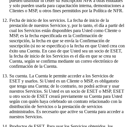
pueden distribuir ni ceder su Suscripción NFR a otras entidades
y solo pueden usarla para capacitación interna, demostraciones a
Clientes o MSP, u otros fines permitidos por la Política de NFR.
12.
Fecha de inicio de los servicios.
La fecha de inicio de la
prestación de nuestros Servicios y, por lo tanto, el día a partir del
cual los Servicios están disponibles para Usted como Cliente o
MSP, es la fecha especificada en la Confirmación de
suscripción, la fecha en que se envía la Confirmación de
suscripción (si no se especifica) o la fecha en que Usted crea con
éxito una Cuenta. En caso de que Usted sea un socio de ESET,
la fecha de inicio de los Servicios es el día en que se crea su
Cuenta, según se confirma mediante un correo electrónico de
confirmación de la Cuenta.
13.
Su cuenta.
La Cuenta le permite acceder a los Servicios de
ESET y usarlos. Si Usted es un Cliente o MSP, es obligatorio
que tenga una Cuenta; de lo contrario, no podrá activar y usar
nuestros Servicios. Si Usted es un socio de ESET o MSP, ESET
u otro socio de ESET creará previamente su Cuenta para Usted
según con quién haya celebrado un contrato relacionado con la
distribución de Servicios o la prestación de servicios
administrados. Es necesario que active su Cuenta para acceder a
nuestros Servicios.
14.
Productos de ESET.
Para usar los Servicios obtenidos, los