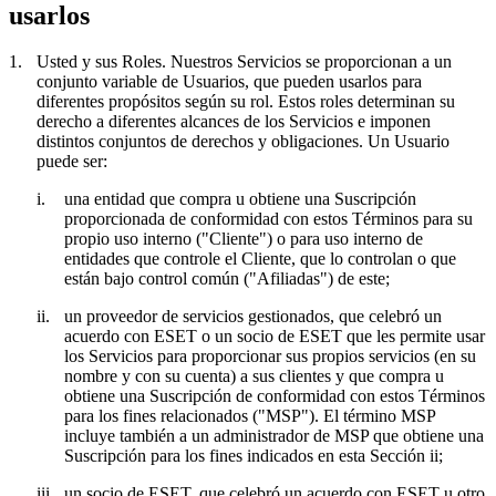
usarlos
1.
Usted y sus Roles.
Nuestros Servicios se proporcionan a un
conjunto variable de Usuarios, que pueden usarlos para
diferentes propósitos según su rol. Estos roles determinan su
derecho a diferentes alcances de los Servicios e imponen
distintos conjuntos de derechos y obligaciones. Un Usuario
puede ser:
i.
una entidad que compra u obtiene una Suscripción
proporcionada de conformidad con estos Términos para su
propio uso interno ("
Cliente
") o para uso interno de
entidades que controle el Cliente, que lo controlan o que
están bajo control común ("
Afiliadas
") de este;
ii.
un proveedor de servicios gestionados, que celebró un
acuerdo con ESET o un socio de ESET que les permite usar
los Servicios para proporcionar sus propios servicios (en su
nombre y con su cuenta) a sus clientes y que compra u
obtiene una Suscripción de conformidad con estos Términos
para los fines relacionados ("
MSP
"). El término MSP
incluye también a un administrador de MSP que obtiene una
Suscripción para los fines indicados en esta Sección ii;
iii.
un socio de ESET, que celebró un acuerdo con ESET u otro