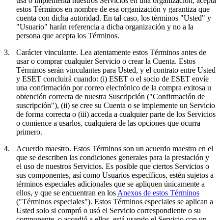
usa o implementa nuestros Servicios en una organización, acepta
estos Términos en nombre de esa organización y garantiza que
cuenta con dicha autoridad. En tal caso, los términos "Usted" y
"Usuario" harán referencia a dicha organización y no a la
persona que acepta los Términos.
3.
Carácter vinculante.
Lea atentamente estos Términos antes de
usar o comprar cualquier Servicio o crear la Cuenta. Estos
Términos serán vinculantes para Usted, y el contrato entre Usted
y ESET concluirá cuando: (i) ESET o el socio de ESET envíe
una confirmación por correo electrónico de la compra exitosa u
obtención correcta de nuestra Suscripción ("
Confirmación de
suscripción
"), (ii) se cree su Cuenta o se implemente un Servicio
de forma correcta o (iii) acceda a cualquier parte de los Servicios
o comience a usarlos, cualquiera de las opciones que ocurra
primero.
4.
Acuerdo maestro.
Estos Términos son un acuerdo maestro en el
que se describen las condiciones generales para la prestación y
el uso de nuestros Servicios. Es posible que ciertos Servicios o
sus componentes, así como Usuarios específicos, estén sujetos a
términos especiales adicionales que se apliquen únicamente a
ellos, y que se encuentran en los
Anexos de estos Términos
("
Términos especiales
"). Estos Términos especiales se aplican a
Usted solo si compró o usó el Servicio correspondiente o su
componente, o accedió a ellos, está usando el Servicio con un