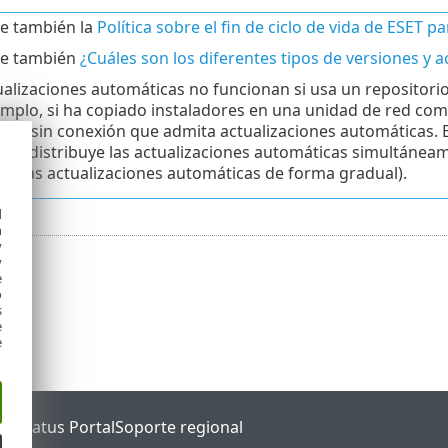
e también la
Política sobre el fin de ciclo de vida de ESET 
te también
¿Cuáles son los diferentes tipos de versiones y a
ualizaciones automáticas no funcionan si usa un repositori
emplo, si ha copiado instaladores en una unidad de red com
orio sin conexión que admita actualizaciones automáticas. E
ción distribuye las actualizaciones automáticas simultáneam
uye las actualizaciones automáticas de forma gradual).
d
h
y
y
e
o
s
e
e
ET Status Portal
Soporte regional