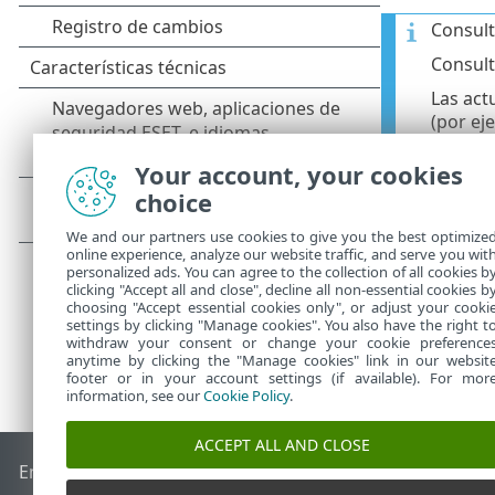
Consult
Consul
Las act
(por ej
reposit
replica
Your account, your cookies
distrib
choice
We and our partners use cookies to give you the best optimize
online experience, analyze our website traffic, and serve you wit
personalized ads. You can agree to the collection of all cookies b
clicking "Accept all and close", decline all non-essential cookies b
choosing "Accept essential cookies only", or adjust your cooki
settings by clicking "Manage cookies". You also have the right t
withdraw your consent or change your cookie preference
anytime by clicking the "Manage cookies" link in our websit
footer or in your account settings (if available). For mor
information, see our
Cookie Policy
.
ACCEPT ALL AND CLOSE
End of Life
Base de conocimiento de ESET
Foro de ESET
ES