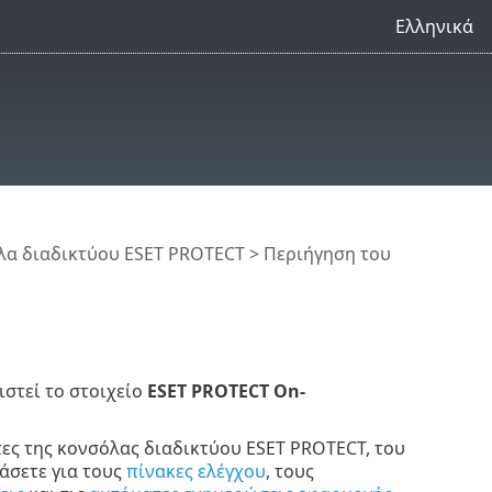
Ελληνικά
λα διαδικτύου ESET PROTECT
> Περιήγηση του
στεί το στοιχείο
ESET PROTECT On-
τες της κονσόλας διαδικτύου ESET PROTECT, του
άσετε για τους
πίνακες ελέγχου
, τους