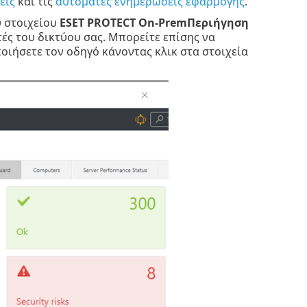
εις
και τις
αυτόματες ενημερώσεις εφαρμογής
.
υ στοιχείου
ESET PROTECT On-PremΠεριήγηση
ές του δικτύου σας. Μπορείτε επίσης να
ιήσετε τον οδηγό κάνοντας κλικ στα στοιχεία