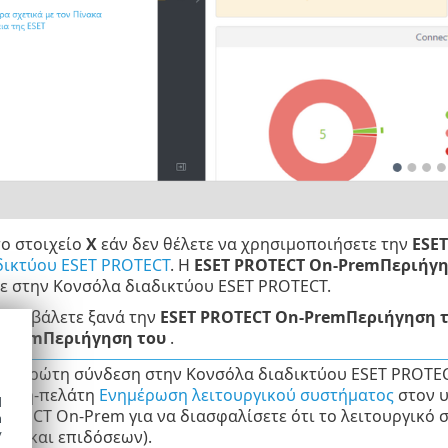
το στοιχείο
X
εάν δεν θέλετε να χρησιμοποιήσετε την
ESE
δικτύου ESET PROTECT
. Η
ESET PROTECT On-PremΠεριήγη
ε στην Κονσόλα διαδικτύου ESET PROTECT.
 προβάλετε ξανά την
ESET PROTECT On-PremΠεριήγηση 
-PremΠεριήγηση του
.
ην πρώτη σύνδεση στην Κονσόλα διαδικτύου ESET PROTECT
ιστή-πελάτη
Ενημέρωση λειτουργικού συστήματος
στον υ
d
OTECT On-Prem για να διασφαλίσετε ότι το λειτουργικό 
h
y
ιας και επιδόσεων).