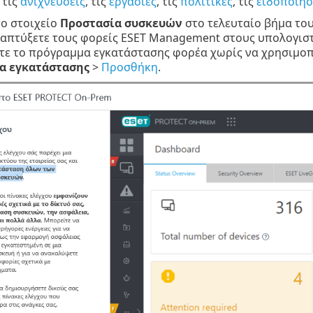
, τις
ανιχνεύσεις
, τις
εργασίες
, τις
πολιτικές
, τις
ειδοποιήσ
το στοιχείο
Προστασία συσκευών
στο τελευταίο βήμα το
ναπτύξετε τους φορείς ESET Management στους υπολογιστ
ε το πρόγραμμα εγκατάστασης φορέα χωρίς να χρησιμοπο
α εγκατάστασης
>
Προσθήκη
.