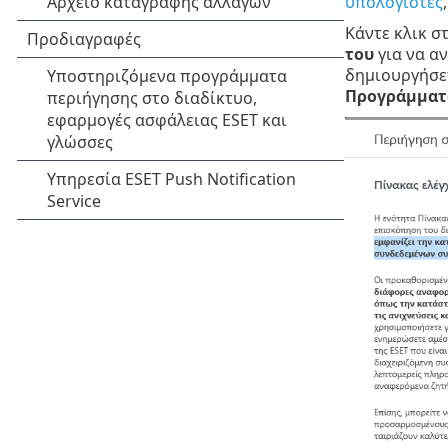
υπολογιστές
Κάντε κλικ σ
του
για να α
δημιουργήσετ
Προγράμματ