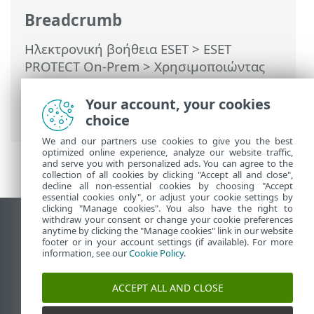
Breadcrumb
Ηλεκτρονική βοήθεια ESET
>
ESET
PROTECT On-Prem
>
Χρησιμοποιώντας
το ESET PROTECT On-Prem
>
ESET
PROTECT On-Prem Κύριο μενού
>
Your account, your cookies
Ειδοποιήσεις
choice
We and our partners use cookies to give you the best
optimized online experience, analyze our website traffic,
and serve you with personalized ads. You can agree to the
collection of all cookies by clicking "Accept all and close",
decline all non-essential cookies by choosing "Accept
essential cookies only", or adjust your cookie settings by
clicking "Manage cookies". You also have the right to
withdraw your consent or change your cookie preferences
Προβολή ιστότοπου επιφάνειας εργασίας
anytime by clicking the "Manage cookies" link in our website
footer or in your account settings (if available). For more
End of Life
information, see our
Cookie Policy
.
Γνωσιακή βάση ESET
Ομάδα συζήτησης ESET
ACCEPT ALL AND CLOSE
ESET Status Portal