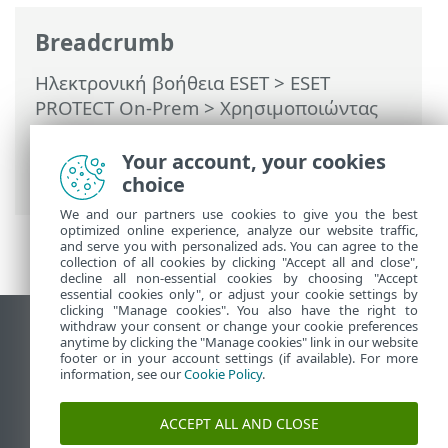
Breadcrumb
Ηλεκτρονική βοήθεια ESET
>
ESET
PROTECT On-Prem
>
Χρησιμοποιώντας
το ESET PROTECT On-Prem
>
ESET
PROTECT On-Prem Κύριο μενού
>
Your account, your cookies
Ειδοποιήσεις
> Διαχείριση ειδοποιήσεων
choice
We and our partners use cookies to give you the best
optimized online experience, analyze our website traffic,
and serve you with personalized ads. You can agree to the
collection of all cookies by clicking "Accept all and close",
decline all non-essential cookies by choosing "Accept
essential cookies only", or adjust your cookie settings by
clicking "Manage cookies". You also have the right to
withdraw your consent or change your cookie preferences
Προβολή ιστότοπου επιφάνειας εργασίας
anytime by clicking the "Manage cookies" link in our website
footer or in your account settings (if available). For more
End of Life
information, see our
Cookie Policy
.
Γνωσιακή βάση ESET
Ομάδα συζήτησης ESET
ACCEPT ALL AND CLOSE
ESET Status Portal