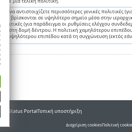
αι
σε μία τελική πολιτική.
ται να αντιστοιχίζετε περισσότερες γενικές πολιτικές (γ
 που βρίσκονται σε υψηλότερο σημείο μέσα στην ιεραρχικ
 πολιτικές (για παράδειγμα οι ρυθμίσεις ελέγχου συνδεδ
d
θειά στη δομή δέντρου. Η πολιτική χαμηλότερου επιπέδο
h
y
κών υψηλότερου επιπέδου κατά τη συγχώνευση (εκτός εάν 
y
e
o
s
e
e
SET Status Portal
Τοπική υποστήριξη
ματος.
Διαχείριση cookies
Πολιτική cooki