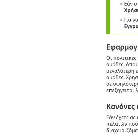
Εάν ο
•
Χρήσ
Για ν
•
Εγγρ
Εφαρμογ
Οι πολιτικές
ομάδες, όπου
μεγαλύτερη ε
ομάδες. Χρη
σε υψηλότερο
επεξηγείται
Κανόνες 
Εάν έχετε σε
πελατών που 
διαχειριζόμε