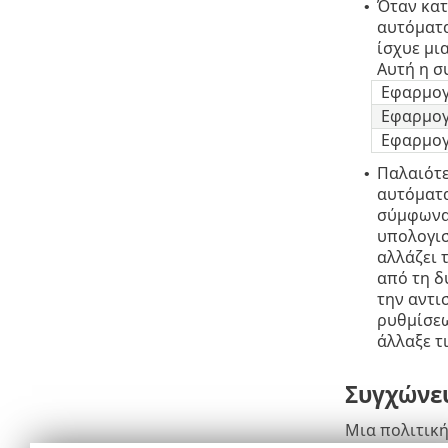
Όταν κατ
•
αυτόματα
ίσχυε μι
Αυτή η σ
Εφαρμογ
Εφαρμογ
Εφαρμογέ
Παλαιότε
•
αυτόματα
σύμφωνα 
υπολογισ
αλλάζει 
από τη δ
την αντι
ρυθμίσεω
άλλαξε τ
Συγχώνε
Μια πολιτικ