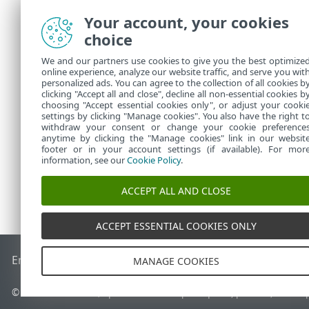
συγχωνεύοντ
Your account, your cookies
Συνιστά
choice
ομάδες
ειδικές
We and our partners use cookies to give you the best optimize
πιο βα
online experience, analyze our website traffic, and serve you wit
personalized ads. You can agree to the collection of all cookies b
πολιτι
clicking "Accept all and close", decline all non-essential cookies b
choosing "Accept essential cookies only", or adjust your cooki
settings by clicking "Manage cookies". You also have the right t
withdraw your consent or change your cookie preference
anytime by clicking the "Manage cookies" link in our websit
footer or in your account settings (if available). For mor
information, see our
Cookie Policy
.
ACCEPT ALL AND CLOSE
ACCEPT ESSENTIAL COOKIES ONLY
End of Life
Γνωσιακή βάση ESET
Ομάδα συζήτησης ESET
E
MANAGE COOKIES
© 1992 - 2026 ESET, spol. s r.o. - Με την επιφύλαξη παντός δικαιώ