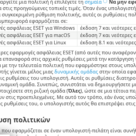
αργείτε μια πολιτική ή επιλέγετε τη
σημαία
Να μην εφ
 στις προηγούμενες τοπικές τιμές. Όταν ένας υπολογιστ
α συγκεκριμένη ρύθμιση πολιτικής, αυτές οι ρυθμίσεις πο
υμπεριφορά εφαρμόζεται σε:
ές ασφάλειας ESET για Windows
έκδοση 7 και νεότερες 
ές ασφάλειας ESET για macOS
έκδοση 7 και νεότερες 
ς ασφάλειας ESET για Linux
έκδοση 8.1 και νεότερε
ρες εφαρμογές ασφάλειας ESET (από αυτές που αναφέρον
 επαναφορά στις αρχικές ρυθμίσεις μετά την κατάργηση 
με την τελευταία πολιτική που εφαρμόστηκε στους υπολογ
τής γίνεται μέλος μιας
δυναμικής ομάδας
στην οποία εφα
τις ρυθμίσεις του υπολογιστή. Αυτές οι ρυθμίσεις διατηρ
υναμική ομάδα. Συνεπώς, συνιστάται να δημιουργήσετε μι
στοιχίσετε στη ριζική ομάδα (
Όλες
), ώστε σε μια τέτοια 
ν στις προεπιλεγμένες. Με αυτό τον τρόπο, εάν ένας υπ
ις ρυθμίσεις του, ο υπολογιστής αυτός θα επιστρέψει στι
υση πολιτικών
ή που εφαρμόζεται σε έναν υπολογιστή-πελάτη είναι συ