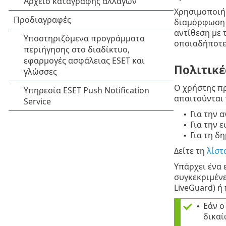
Χρησιμοποιήσ
διαμόρφωση 
αντίθεση με 
οποιαδήποτε 
Πολιτικέ
Ο χρήστης πρ
απαιτούνται 
Για την 
•
Για την 
•
Για τη δ
•
Δείτε τη
λίστ
Υπάρχει ένα 
συγκεκριμένε
LiveGuard) ή
Εάν ο
•
δικα