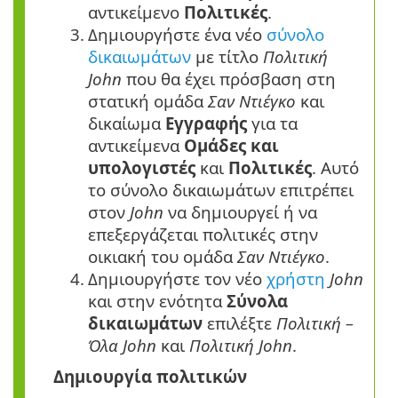
αντικείμενο
Πολιτικές
.
3.
Δημιουργήστε ένα νέο
σύνολο
δικαιωμάτων
με τίτλο
Πολιτική
John
που θα έχει πρόσβαση στη
στατική ομάδα
Σαν Ντιέγκο
και
δικαίωμα
Εγγραφής
για τα
αντικείμενα
Ομάδες και
υπολογιστές
και
Πολιτικές
. Αυτό
το σύνολο δικαιωμάτων επιτρέπει
στον
John
να δημιουργεί ή να
επεξεργάζεται πολιτικές στην
οικιακή του ομάδα
Σαν Ντιέγκο
.
4.
Δημιουργήστε τον νέο
χρήστη
John
και στην ενότητα
Σύνολα
δικαιωμάτων
επιλέξτε
Πολιτική –
Όλα John
και
Πολιτική John
.
Δημιουργία πολιτικών