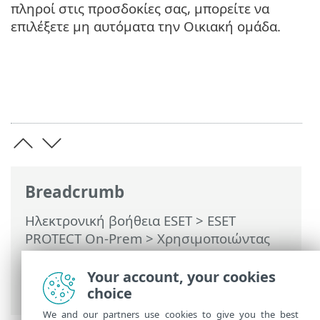
πληροί στις προσδοκίες σας, μπορείτε να
επιλέξετε μη αυτόματα την Οικιακή ομάδα.
Breadcrumb
Ηλεκτρονική βοήθεια ESET
>
ESET
PROTECT On-Prem
>
Χρησιμοποιώντας
το ESET PROTECT On-Prem
>
ESET
PROTECT On-Prem Κύριο μενού
>
Your account, your cookies
Πολιτικές
> Σημαίες
choice
We and our partners use cookies to give you the best