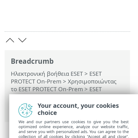
Breadcrumb
Ηλεκτρονική βοήθεια ESET
>
ESET
PROTECT On-Prem
>
Χρησιμοποιώντας
το ESET PROTECT On-Prem
>
ESET
PROTECT On-Prem Κύριο μενού
>
Εργασίες
>
Εργασίες υπολογιστή-πελάτη
Your account, your cookies
> Ενημέρωση λειτουργικού συστήματος
choice
We and our partners use cookies to give you the best
optimized online experience, analyze our website traffic,
and serve you with personalized ads. You can agree to the
collection of all cookies by clicking "Accept all and close",