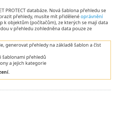
ESET PROTECT databáze. Nová šablona přehledu se
obrazit přehledy, musíte mít přidělené
oprávnění
tup k objektům (počítačům), ze kterých se mají data
dou v přehledu zohledněna data pouze ze
ie, generovat přehledy na základě šablon a číst
i šablonami přehledů
ny a jejich kategorie
zení
.