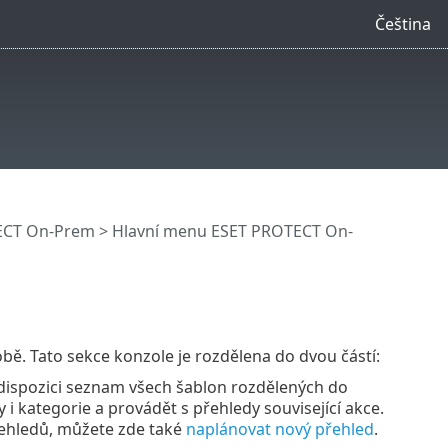
Čeština
ECT On-Prem
>
Hlavní menu ESET PROTECT On-
bě. Tato sekce konzole je rozdělena do dvou částí:
 dispozici seznam všech šablon rozdělených do
i kategorie a provádět s přehledy související akce.
řehledů, můžete zde také
naplánovat nový přehled
.