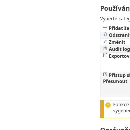
Používán
Vyberte kateg
Přidat š
Odstrani
Změnit
Audit log
Exportov
Přístup 
Přesunout
Funkce
vygener