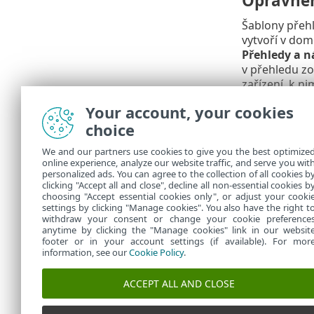
Oprávněn
Šablony přehl
vytvoří v dom
Přehledy a 
v přehledu zo
zařízení, k n
Your account, your cookies
Čís
•
jej
choice
Po
•
We and our partners use cookies to give you the best optimize
Psá
•
online experience, analyze our website traffic, and serve you wit
personalized ads. You can agree to the collection of all cookies b
Všechny
clicking "Accept all and close", decline all non-essential cookies b
choosing "Accept essential cookies only", or adjust your cooki
settings by clicking "Manage cookies". You also have the right t
withdraw your consent or change your cookie preference
anytime by clicking the "Manage cookies" link in our websit
footer or in your account settings (if available). For mor
information, see our
Cookie Policy
.
ACCEPT ALL AND CLOSE