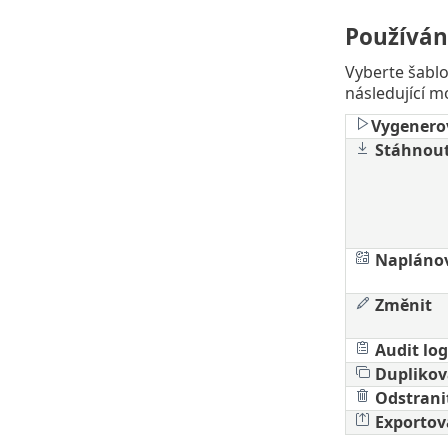
Používán
Vyberte šabl
následující m
Vygenero
Stáhnou
Napláno
Změnit
Audit log
Duplikov
Odstrani
Exportov