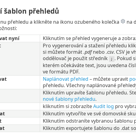
í šablon přehledů
onu přehledu a klikněte na ikonu ozubeného kolečka
na d
ožnosti:
vat nyní
Kliknutím se přehled vygeneruje a zobraz
t
Pro vygenerování a stažení přehledu klik
si můžete formát
.pdf
nebo
.csv
. CSV je 
oddělovač je použit středník
. Pokud s
;
kterém očekáváte text, jsou uvedena čísl
ve formátu PDF.
vat
Naplánovat přehled
– můžete upravit
po
přehledu. Všechny naplánované přehled
Kliknutím upravíte šablonu přehledu. Stej
nové šablony přehledu
.
kliknutím si zobrazíte
Audit log
pro vybr
at
Kliknutím vytvoříte ve své domovské sku
t
Kliknutím odstraníte vybranou šablonu 
at
Kliknutím exportujete šablonu do .dat s