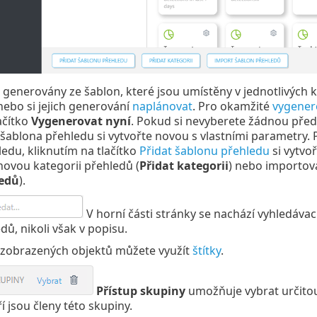
 generovány ze šablon, které jsou umístěny v jednotlivých 
ebo si jejich generování
naplánovat
. Pro okamžité
vygener
ačítko
Vygenerovat nyní
. Pokud si nevyberete žádnou pře
 šablona přehledu si vytvořte novou s vlastními parametry
edu, kliknutím na tlačítko
Přidat šablonu přehledu
si vytvo
 novou kategorii přehledů (
Přidat kategorii
) nebo importov
ledů
).
V horní části stránky se nachází vyhledávac
dů, nikoli však v popisu.
í zobrazených objektů můžete využít
štítky
.
Přístup skupiny
umožňuje vybrat určitou 
ří jsou členy této skupiny.