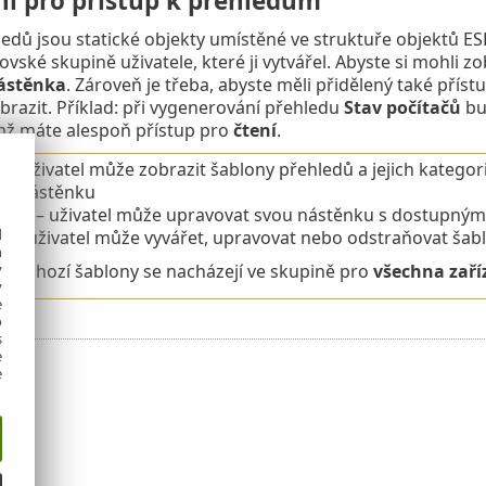
í pro přístup k přehledům
edů jsou statické objekty umístěné ve struktuře objektů 
ovské skupině uživatele, které ji vytvářel. Abyste si mohli z
nástěnka
. Zároveň je třeba, abyste měli přidělený také přís
brazit. Příklad: při vygenerování přehledu
Stav počítačů
bu
imž máte alespoň přístup pro
čtení
.
t
– uživatel může zobrazit šablony přehledů a jejich kategor
ich nástěnku
užít
– uživatel může upravovat svou nástěnku s dostupným
d
t
– uživatel může vyvářet, upravovat nebo odstraňovat šablo
h
y
 výchozí šablony se nacházejí ve skupině pro
všechna zaří
y
e
o
s
e
e