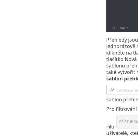
Přehledy jsou
jednorázově n
klikněte na tl
tlačítko Nová
šablonu přehl
také vytvořit
šablon přeh
šablon přehle
Pro filtrován
Filtr
uživatelé, kte