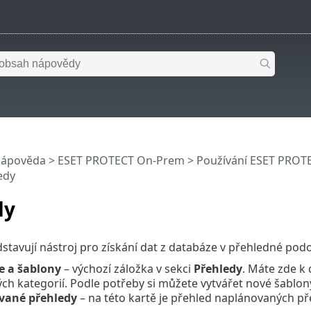
nápověda
>
ESET PROTECT On-Prem
>
Používání ESET PROT
edy
dy
stavují nástroj pro získání dat z databáze v přehledné podo
e a šablony
– výchozí záložka v sekci
Přehledy
. Máte zde k
ch kategorií. Podle potřeby si můžete vytvářet nové šablony 
vané přehledy
– na této kartě je přehled naplánovaných p