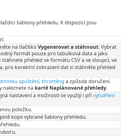
laždici šablony přehledu. K dispozici jsou
í.
něte na tlačítko
Vygenerovat a stáhnout
. Vybrat
vhodný formát pouze pro tabulková data a jako
i stáhnete přehled ve formátu CSV a ve sloupci, ve
a, pro korektní zobrazení dat si stáhněte přehled
dmínku spuštění
,
throttling
a způsob doručení
y naleznete na
kartě Naplánované přehledy
.
ná nastavení a možnosti se využijí i při
vytváření
anou položku.
pině kopii vybrané šablony přehledu.
přehledu.
ouboru.