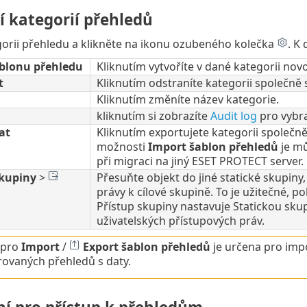
í kategorií přehledů
orii přehledu a klikněte na ikonu ozubeného kolečka
. K
ablonu přehledu
Kliknutím vytvoříte v dané kategorii no
t
Kliknutím odstraníte kategorii společně 
Kliknutím změníte název kategorie.
kliknutím si zobrazíte
Audit log
pro vybr
at
Kliknutím exportujete kategorii společn
možnosti
Import šablon přehledů
je mů
při migraci na jiný ESET PROTECT server.
skupiny
>
Přesuňte objekt do jiné statické skupiny,
právy k cílové skupině. To je užitečné,
Přístup skupiny nastavuje Statickou skup
uživatelských přístupových práv.
 pro
Import
/
Export šablon přehledů
je určena pro impo
ovaných přehledů s daty.