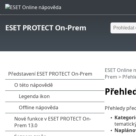
ESET PROTECT On-Prem
ESET Online 
Prem
> Přehl
Přehle
Přehledy před
Kategori
•
tematický
Napláno
•