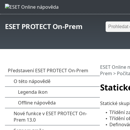
ESET PROTECT On-Prem
ESET Online 
Prem
>
Počít
Statick
Statické skupi
Třídění z
•
Třídění ob
•
Definová
•