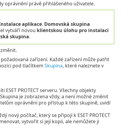
y oprávnění právě přihlášeného uživatele.
Instalace aplikace
.
Domovská skupina
el vytváří novou
klientskou úlohu pro instalaci
ská skupina
.
změnit.
 požadovaná zařízení. Každé zařízení může patřit
pozici pod tlačítkem
Skupina
, které naleznete v
síti ESET PROTECT serveru. Všechny objekty
 Skupina je zobrazena vždy, a není možné změnit
vatelům oprávnění pro přístup k této skupině, uvidí
aždý nový počítač, který se připojí k ESET PROTECT
ovat, vytvořit si její kopii, ale nemůžete ji