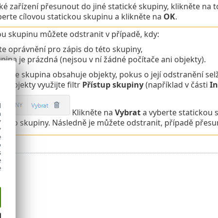
ké zařízení přesunout do jiné statické skupiny, klikněte na 
erte cílovou statickou skupinu a klikněte na
OK
.
ou skupinu můžete odstranit v případě, kdy:
e oprávnění pro zápis do této skupiny,
pina je prázdná (nejsou v ní žádné počítače ani objekty).
dě, že skupina obsahuje objekty, pokus o její odstranění sel
í objekty využijte filtr
Přístup skupiny
(například v části
In
d
Klikněte na
Vybrat
a vyberte statickou 
h
y
o této skupiny. Následně je můžete odstranit, případě přesu
y
e
o
s
e
e