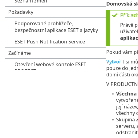
Domovská s
Příklad
Právě p
uživate
aplika
Pokud vám př
Vytvořit
si mů
pouze do jedn
dolní části ok
V PRODUCTNAM
Všechna 
•
vytvořené
její náze
všechny o
Skupina
•
serveru, 
odstranit