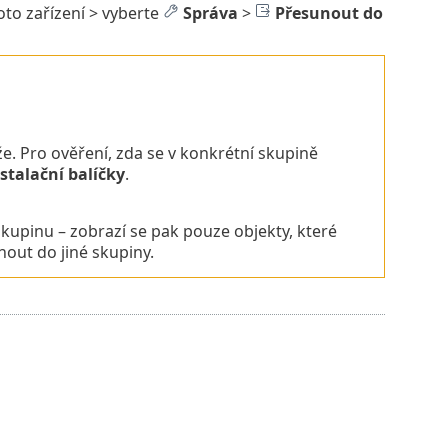
toto zařízení > vyberte
Správa
>
Přesunout do
že. Pro ověření, zda se v konkrétní skupině
stalační balíčky
.
skupinu – zobrazí se pak pouze objekty, které
nout do jiné skupiny.