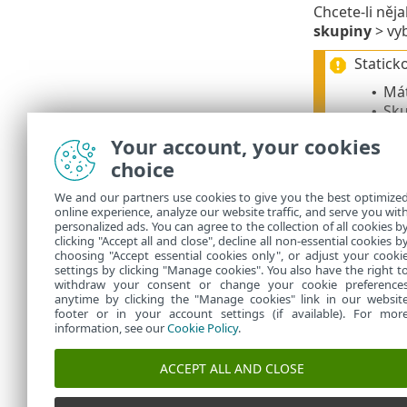
Chcete-li něja
skupiny
> vyb
Statick
Mát
•
Sku
•
V přípa
Your account, your cookies
nacházej
choice
We and our partners use cookies to give you the best optimize
online experience, analyze our website traffic, and serve you wit
personalized ads. You can agree to the collection of all cookies b
patří d
clicking "Accept all and close", decline all non-essential cookies b
choosing "Accept essential cookies only", or adjust your cooki
settings by clicking "Manage cookies". You also have the right t
withdraw your consent or change your cookie preference
anytime by clicking the "Manage cookies" link in our websit
footer or in your account settings (if available). For mor
information, see our
Cookie Policy
.
ACCEPT ALL AND CLOSE