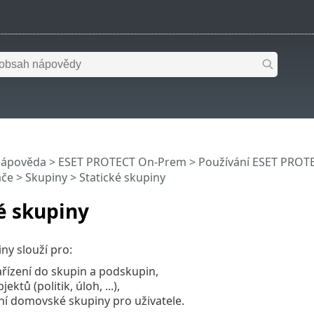
nápověda
>
ESET PROTECT On-Prem
>
Používání ESET PROT
ače
>
Skupiny
> Statické skupiny
é skupiny
ny slouží pro:
ařízení do skupin a podskupin,
jektů (politik, úloh, ...),
ní domovské skupiny pro uživatele.