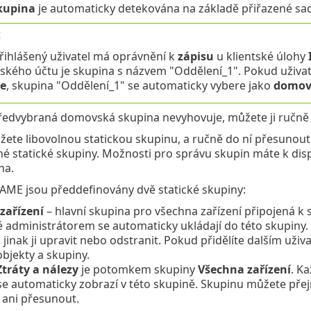
kupina
je automaticky detekována na základě přiřazené sad
:
řihlášený uživatel má oprávnění k
zápisu
u klientské úlohy
lského účtu je skupina s názvem "Oddělení_1". Pokud uživat
ce
, skupina "Oddělení_1" se automaticky vybere jako
domov
edvybraná domovská skupina nevyhovuje, můžete ji ručně 
žete libovolnou statickou skupinu, a ručně do ní přesunout
é statické skupiny. Možnosti pro správu skupin máte k dis
na.
E jsou předdefinovány dvě statické skupiny:
zařízení
– hlavní skupina pro všechna zařízení připojená k 
 administrátorem se automaticky ukládají do této skupiny.
v, jinak ji upravit nebo odstranit. Pokud přidělíte dalším uži
bjekty a skupiny.
Ztráty a nálezy
je potomkem skupiny
Všechna zařízení
. K
se automaticky zobrazí v této skupině. Skupinu můžete přejmen
 ani přesunout.