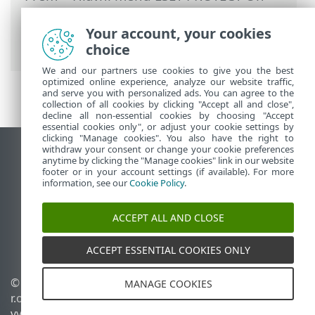
Prem
>
Počítače
>
Skupiny
>
Statické
skupiny
> Vytvoření nové statické
Your account, your cookies
skupiny
choice
We and our partners use cookies to give you the best
optimized online experience, analyze our website traffic,
and serve you with personalized ads. You can agree to the
collection of all cookies by clicking "Accept all and close",
decline all non-essential cookies by choosing "Accept
essential cookies only", or adjust your cookie settings by
clicking "Manage cookies". You also have the right to
withdraw your consent or change your cookie preferences
Zobrazit verzi pro počítač
anytime by clicking the "Manage cookies" link in our website
footer or in your account settings (if available). For more
End of Life
information, see our
Cookie Policy
.
ESET Databáze znalostí
ESET Forum
ACCEPT ALL AND CLOSE
ESET Status Portal
Regionální podpora
ACCEPT ESSENTIAL COOKIES ONLY
© 1992 - 2026 ESET, spol. s
Spravovat cookies
MANAGE COOKIES
r.o. - Všechna práva
Zásady používání souborů
vyhrazena.
cookies