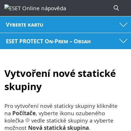
Vyberte kartu
ESET PROTECT On-Prem – Obsah
Vytvoření nové statické
skupiny
Pro vytvoření nové staticky skupiny klikněte
na
Počítače
, vyberte ikonu ozubeného
kolečka
vedle statické skupiny a vyberte
možnost
Nová statická skupina
.