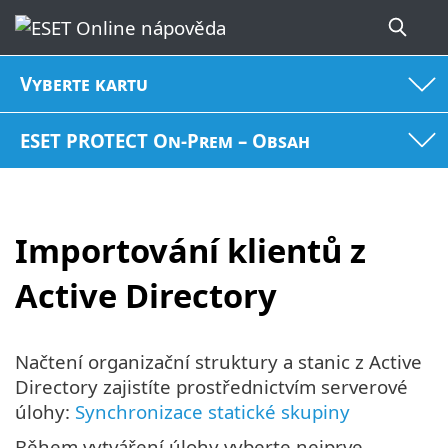
Vyberte kartu
ESET PROTECT On-Prem – Obsah
Importování klientů z
Active Directory
Načtení organizační struktury a stanic z Active
Directory zajistíte prostřednictvím serverové
úlohy:
Synchronizace statické skupiny
Během vytváření úlohy vyberte nejprve