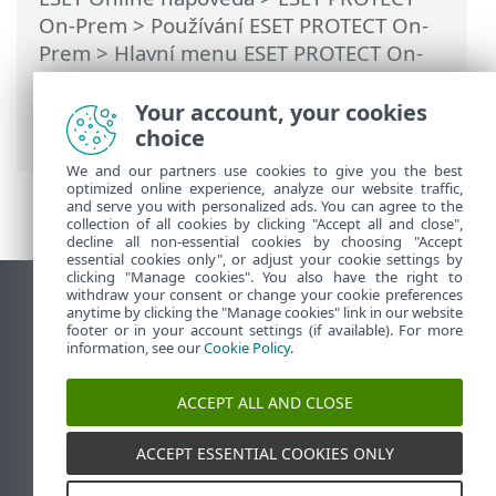
On-Prem
>
Používání ESET PROTECT On-
Prem
>
Hlavní menu ESET PROTECT On-
Prem
>
Počítače
>
Skupiny
>
Statické
skupiny
> Importování klientů z Active
Your account, your cookies
Directory
choice
We and our partners use cookies to give you the best
optimized online experience, analyze our website traffic,
and serve you with personalized ads. You can agree to the
collection of all cookies by clicking "Accept all and close",
decline all non-essential cookies by choosing "Accept
essential cookies only", or adjust your cookie settings by
clicking "Manage cookies". You also have the right to
withdraw your consent or change your cookie preferences
Zobrazit verzi pro počítač
anytime by clicking the "Manage cookies" link in our website
footer or in your account settings (if available). For more
End of Life
information, see our
Cookie Policy
.
ESET Databáze znalostí
ESET Forum
ACCEPT ALL AND CLOSE
ESET Status Portal
Regionální podpora
ACCEPT ESSENTIAL COOKIES ONLY