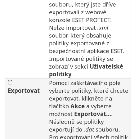
souboru, který jste dříve
exportovali z webové
konzole ESET PROTECT.
Nelze importovat
.xml
soubor, který obsahuje
politiky exportované z
bezpečnostní aplikace ESET.
Importované politiky se
zobrazí v sekci
Uživatelské
politiky
.
Pomocí zaškrtávacího pole
Exportovat
vyberte politiky, které chcete
exportovat, klikněte na
tlačítko
Akce
a vyberte
možnost
Exportovat…
.
Následně se politiky
exportují do
.dat
souboru.
Pro exportování všech politik