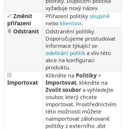
politiky. Duplicitní politika
vyžaduje nový název.
Změnit
Přiřazení politiky
skupině
přiřazení
nebo
klientovi
.
Odstranit
Odstranění politiky.
Doporučujeme prostudovat
informace týkající se
odebrání politik
a vliv této
akce na konfiguraci
produktu.
Klikněte na
Politiky
>
Importovat
Importovat
, klikněte na
Zvolit soubor
a vyhledejte
soubor, který chcete
importovat. Prostřednictvím
této možnosti můžete
naimportovat zálohované
politiky z externího
.dat