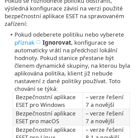
Pokud se rozhodnete politiku odstranit,
výsledná konfigurace závisí na verzi použité
bezpečnostní aplikace ESET na spravovaném
zařízení:
Pokud odeberete politiku nebo vyberete
•
příznak
Ignorovat
, konfigurace se
automaticky vrátí na předchozí lokální
hodnoty. Pokud stanice přestane být
členem dynamické skupiny, na kterou byla
aplikována politika, klient již nebude
nastavení z dané politiky používat. Toto
chování se týká:
Bezpečnostní aplikace
– verze řešení
ESET pro Windows
7 a novější
Bezpečnostní aplikace
– verze řešení
ESET pro macOS
7 a novější
Bezpečnostní aplikace
– verze řešení
ESET pro Linux
8.1 a novější