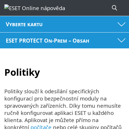
Vyberte kartu
ESET PROTECT On-Prem – Obsah
Politiky
Politiky slouží k odesílání specifických
konfigurací pro bezpečnostní moduly na
spravovaných zařízeních. Díky tomu nemusíte
ručně konfigurovat aplikaci ESET u každého
klienta. Aplikovat je můžete přímo na
konkrétní
počítače
nebo celé skupiny počítačů