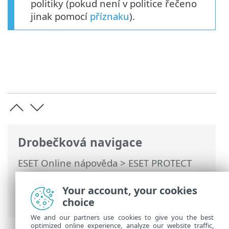
politiky (pokud není v politice řečeno
jinak pomocí
příznaku
).
Drobečková navigace
ESET Online nápověda
>
ESET PROTECT
On-Prem
>
Používání ESET PROTECT On-
Prem
>
Hlavní menu ESET PROTECT On-
Your account, your cookies
Prem
> Politiky
choice
We and our partners use cookies to give you the best
optimized online experience, analyze our website traffic,