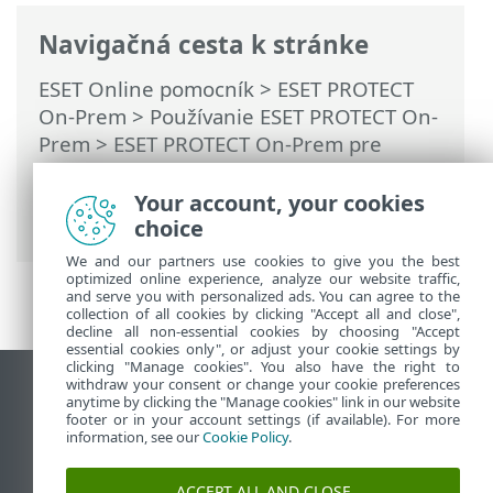
Navigačná cesta k stránke
ESET Online pomocník
>
ESET PROTECT
On-Prem
>
Používanie ESET PROTECT On-
Prem
>
ESET PROTECT On-Prem pre
poskytovateľov spravovaných služieb
>
Funkcie v nástroji ESET PROTECT On-
Your account, your cookies
Prem pre MSP používateľov
choice
We and our partners use cookies to give you the best
optimized online experience, analyze our website traffic,
and serve you with personalized ads. You can agree to the
collection of all cookies by clicking "Accept all and close",
decline all non-essential cookies by choosing "Accept
essential cookies only", or adjust your cookie settings by
clicking "Manage cookies". You also have the right to
withdraw your consent or change your cookie preferences
Zobraziť stránku ako na počítači
anytime by clicking the "Manage cookies" link in our website
footer or in your account settings (if available). For more
End of Life
information, see our
Cookie Policy
.
Databáza znalostí ESET
ESET Fórum
ACCEPT ALL AND CLOSE