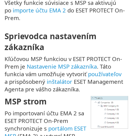
Všetky funkcie súvisiace s MSP sa aktivujú
po
importe
účtu EMA 2
do ESET PROTECT On-
Prem.
Sprievodca nastavením
zákazníka
Kľúčovou MSP funkciou v ESET PROTECT On-
Prem je
Nastavenie MSP zákazníka
. Táto
funkcia vám umožňuje vytvoriť
používateľov
a prispôsobený
inštalátor
ESET Management
Agenta pre vášho zákazníka.
MSP strom
Po importovaní účtu EMA 2 sa
ESET PROTECT On-Prem
synchronizuje s
portálom ESET
MSP
(EMA 2) a vytvorí MSP