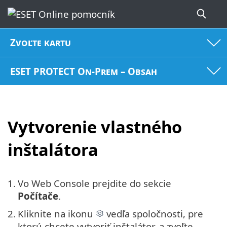
Zvoľte kartu
ESET PROTECT On-Prem – Obsah
Vytvorenie vlastného
inštalátora
1.
Vo Web Console prejdite do sekcie
Počítače
.
2.
Kliknite na ikonu
vedľa spoločnosti, pre
ktorú chcete vytvoriť inštalátor, a zvoľte