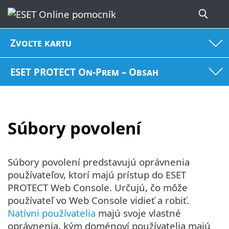
Zvoľte kartu
ESET PROTECT On-Prem – Obsah
Súbory povolení
Súbory povolení predstavujú oprávnenia
používateľov, ktorí majú prístup do ESET
PROTECT Web Console. Určujú, čo môže
používateľ vo Web Console vidieť a robiť.
Natívni používatelia
majú svoje vlastné
oprávnenia, kým doménoví používatelia majú