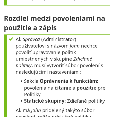
Rozdiel medzi povoleniami na
použitie a zápis
Ak
Správca
(Administrator)
používateľovi s názvom
John
nechce
povoliť upravovanie politík
umiestnených v skupine
Zdieľané
politiky
, musí vytvoriť súbor povolení s
nasledujúcimi nastaveniami:
Sekcia
Oprávnenia k funkciám
:
•
povolenia na
čítanie
a
použitie
pre
Politiky
Statické skupiny
: Zdieľané politiky
•
Ak má
John
pridelený takýto súbor
povolení, môže príslušné politiky