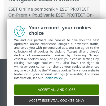
ESET Online pomocník
>
ESET PROTECT
On-Prem
>
Používanie ESET PROTECT On-
Prem
>
Hlavné menu ESET PROTECT On-
Prem
>
Viac
>
Prístupové práva
> Súbory
Your account, your cookies
povolení
choice
We and our partners use cookies to give you the best
optimized online experience, analyze our website traffic,
and serve you with personalized ads. You can agree to the
collection of all cookies by clicking "Accept all and close",
decline all non-essential cookies by choosing "Accept
essential cookies only", or adjust your cookie settings by
clicking "Manage cookies". You also have the right to
withdraw your consent or change your cookie preferences
Zobraziť stránku ako na počítači
anytime by clicking the "Manage cookies" link in our website
footer or in your account settings (if available). For more
End of Life
information, see our
Cookie Policy
.
Databáza znalostí ESET
ESET Fórum
ACCEPT ALL AND CLOSE
ESET Status Portal
Technická podpora
ACCEPT ESSENTIAL COOKIES ONLY