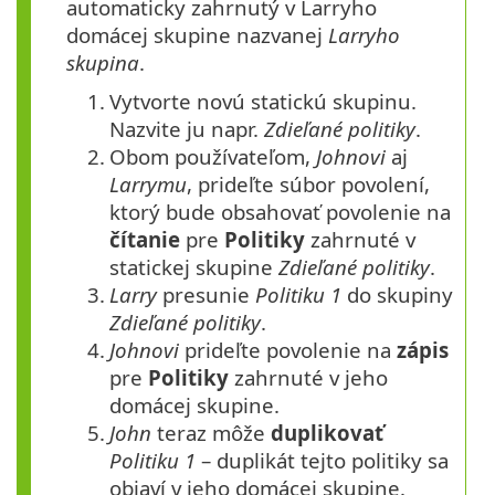
automaticky zahrnutý v Larryho
domácej skupine nazvanej
Larryho
skupina
.
1.
Vytvorte novú statickú skupinu.
Nazvite ju napr.
Zdieľané politiky
.
2.
Obom používateľom,
Johnovi
aj
Larrymu
, prideľte súbor povolení,
ktorý bude obsahovať povolenie na
čítanie
pre
Politiky
zahrnuté v
statickej skupine
Zdieľané politiky
.
3.
Larry
presunie
Politiku 1
do skupiny
Zdieľané politiky
.
4.
Johnovi
prideľte povolenie na
zápis
pre
Politiky
zahrnuté v jeho
domácej skupine.
5.
John
teraz môže
duplikovať
Politiku 1
– duplikát tejto politiky sa
objaví v jeho domácej skupine.