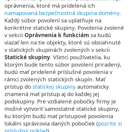
oprávnenia, ktoré má pridelená ich
namapovaná bezpečnostná skupina domény
.
Každý súbor povolení sa uplatňuje na
konkrétne statické skupiny. Povolenia zvolené
v sekcii
Oprávnenia k funkciám
sa budú
viazať len na tie objekty, ktoré sú obsiahnuté
v statických skupinách zvolených v sekcii
Statické skupiny
. Všetci používatelia, ku
ktorým bude tento súbor povolení priradený,
budú mať pridelené príslušné povolenia v
rámci zvolených statických skupín. Mať
prístup do
statickej skupiny
automaticky
znamená mať prístup aj do každej jej
podskupiny. Pre vzdialené pobočky firmy je
možné vytvoriť samostatné statické skupiny,
ku ktorým budú mať prístupové povolenia
lokálni správcovia daných pobočiek (
pozrite si
príslušný príklad
).