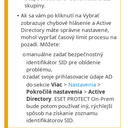
skupiny.
Ak sa vám po kliknutí na Vybrať
•
zobrazuje chybové hlásenie a Active
Directory máte správne nastavené,
mohol vypršať časový limit procesu na
pozadí. Môžete:
manuálne zadať bezpečnostný
o
identifikátor SID pre obídenie
problému,
zadať svoje prihlasovacie údaje AD
o
do sekcie
Viac
>
Nastavenia
>
Pokročilé nastavenia
>
Active
Directory
. ESET PROTECT On-Prem
bude potom používať iný, rýchlejší
spôsob na získanie zoznamu
identifikátorov SID.