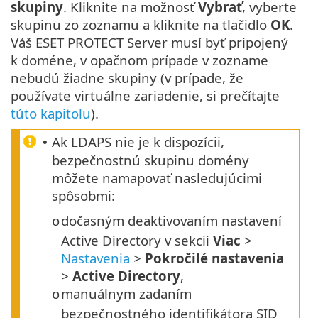
skupiny
. Kliknite na možnosť
Vybrať
, vyberte
skupinu zo zoznamu a kliknite na tlačidlo
OK
.
Váš ESET PROTECT Server musí byť pripojený
k doméne, v opačnom prípade v zozname
nebudú žiadne skupiny (v prípade, že
používate virtuálne zariadenie, si prečítajte
túto kapitolu
).
Ak LDAPS nie je k dispozícii,
•
bezpečnostnú skupinu domény
môžete namapovať nasledujúcimi
spôsobmi:
dočasným deaktivovaním nastavení
o
Active Directory v sekcii
Viac
>
Nastavenia
>
Pokročilé nastavenia
>
Active Directory
,
manuálnym zadaním
o
bezpečnostného identifikátora SID