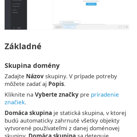
Základné
Skupina domény
Zadajte
Názov
skupiny. V prípade potreby
môžete zadať aj
Popis
.
Kliknite na
Vyberte značky
pre
priradenie
značiek
.
Domáca skupina
je statická skupina, v ktorej
budú automaticky zahrnuté všetky objekty
vytvorené používateľmi z danej doménovej
skupiny.
Domáca skupina
sa deteguje