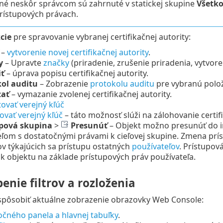
né neskôr správcom sú zahrnuté v statickej skupine
Všetk
prístupových právach.
cie
pre spravovanie vybranej certifikačnej autority:
–
vytvorenie novej certifikačnej autority
.
y
–
Upravte
značky
(priradenie, zrušenie priradenia, vytvore
iť
– úprava popisu certifikačnej autority.
ol auditu
–
Zobrazenie
protokolu auditu
pre vybranú polo
ať
– vymazanie zvolenej certifikačnej autority.
ovať verejný kľúč
ovať verejný kľúč
– táto možnosť slúži na zálohovanie certif
upová skupina
>
Presunúť
– Objekt možno presunúť do in
ľom s dostatočnými právami k cieľovej skupine. Zmena príst
v týkajúcich sa prístupu ostatných
používateľov
. Prístupov
 k objektu na základe prístupových práv používateľa.
enie filtrov a rozloženia
ispôsobiť aktuálne zobrazenie obrazovky Web Console:
čného panela a hlavnej tabuľky
.