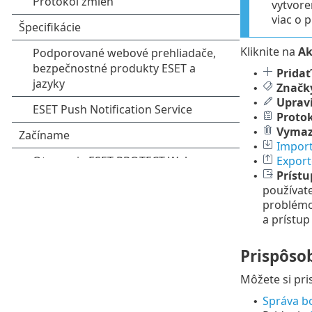
vytvore
viac o 
Kliknite na
Ak
Pridať
•
Značk
•
Uprav
•
Protok
•
Vymaz
•
Import
•
Export
•
Príst
•
používate
problémo
a prístup
Prispôsob
Môžete si pr
Správa bo
•