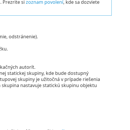
o
. Prezrite si
zoznam povolení
, kde sa dozviete
nie, odstránenie).
žku.
ikačných autorít.
ej statickej skupiny, kde bude dostupný
upovej skupiny je užitočná v prípade riešenia
á skupina nastavuje statickú skupinu objektu