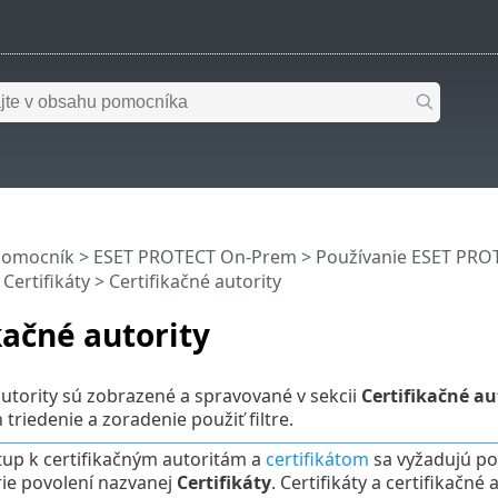
pomocník
>
ESET PROTECT On-Prem
>
Používanie ESET PR
>
Certifikáty
> Certifikačné autority
kačné autority
autority sú zobrazené a spravované v sekcii
Certifikačné au
triedenie a zoradenie použiť filtre.
tup k certifikačným autoritám a
certifikátom
sa vyžadujú pov
ie povolení nazvanej
Certifikáty
. Certifikáty a certifikačné 