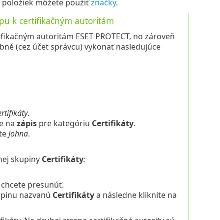
h položiek môžete použiť
značky
.
upu k certifikačným autoritám
rtifikačným autoritám ESET PROTECT, no zároveň
ebné (cez účet správcu) vykonať nasledujúce
rtifikáty
.
ie na
zápis
pre kategóriu
Certifikáty
.
ľte
Johna
.
ej skupiny
Certifikáty
:
é chcete presunúť.
kupinu nazvanú
Certifikáty
a následne kliknite na