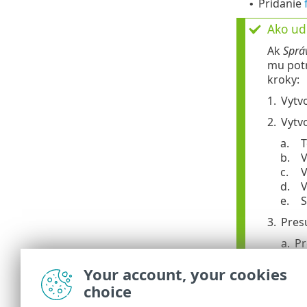
Pridanie
•
Ako ude
Ak
Sprá
mu potr
kroky:
1.
Vytv
2.
Vytv
a.
T
b.
V
c.
V
d.
V
e.
S
3.
Presu
a.
Pr
b.
Oz
Your account, your cookies
c.
Kl
O
choice