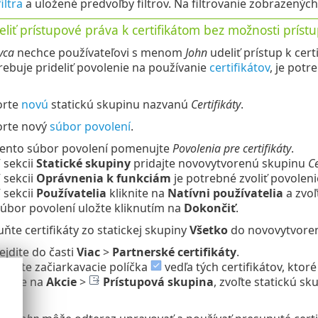
filtra
a uložené predvoľby filtrov. Na filtrovanie zobrazenýc
liť prístupové práva k certifikátom bez možnosti príst
vca
nechce používateľovi s menom
John
udeliť prístup k ce
ebuje prideliť povolenie na používanie
certifikátov
, je potr
orte
novú
statickú skupinu nazvanú
Certifikáty
.
orte nový
súbor povolení
.
ento súbor povolení pomenujte
Povolenia pre certifikáty
.
 sekcii
Statické skupiny
pridajte novovytvorenú skupinu
Ce
 sekcii
Oprávnenia k funkciám
je potrebné zvoliť povolen
 sekcii
Používatelia
kliknite na
Natívni používatelia
a zvo
úbor povolení uložte kliknutím na
Dokončiť
.
ňte certifikáty zo statickej skupiny
Všetko
do novovytvoren
ejdite do časti
Viac
>
Partnerské certifikáty
.
načte začiarkavacie políčka
vedľa tých certifikátov, ktor
iknite na
Akcie
>
Prístupová skupina
, zvoľte statickú s
K
.