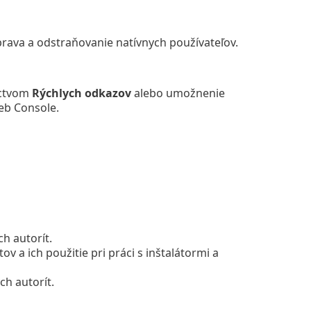
prava a odstraňovanie natívnych používateľov.
íctvom
Rýchlych odkazov
alebo umožnenie
eb Console.
h autorít.
ov a ich použitie pri práci s inštalátormi a
ch autorít.