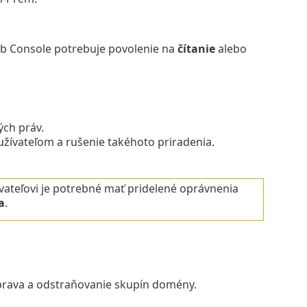
b Console potrebuje povolenie na
čítanie
alebo
ch práv.
žívateľom a rušenie takéhoto priradenia.
ívateľovi je potrebné mať pridelené oprávnenia
a
.
úprava a odstraňovanie skupín domény.