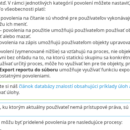
tď. V rámci jednotlivých kategórií povolení môžete nastaviť
Vo všeobecnosti platí:
 povolenia na čítanie sú vhodné pre používateľov vykonávajú
u ich meniť.
– povolenia na použitie umožňujú používateľom používať obj
ť alebo mazať.
ovolenia na zápis umožňujú používateľom objekty upravovať
ovolení (vymenované nižšie) sa vzťahujú na proces, nie obje
vni bez ohľadu na to, na ktorú statickú skupinu sa konkrétn
ívať určitý proces, môže ho využívať len pre tie objekty, p
Export reportu do súboru
umožňuje využívať funkciu expor
statnými povoleniami.
te si náš
článok databázy znalostí obsahujúci príklady úloh
ať úlohy.
, ku ktorým aktuálny používateľ nemá prístupové práva, sú
môžu byť pridelené povolenia pre nasledujúce procesy: