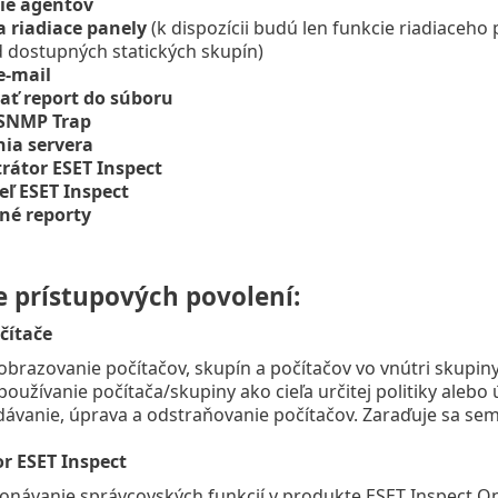
ie agentov
a riadiace panely
(k dispozícii budú len funkcie riadiaceho 
d dostupných statických skupín)
e-mail
ať report do súboru
 SNMP Trap
ia servera
rátor ESET Inspect
eľ ESET Inspect
né reporty
e prístupových povolení:
čítače
obrazovanie počítačov, skupín a počítačov vo vnútri skupiny
používanie počítača/skupiny ako cieľa určitej politiky alebo 
dávanie, úprava a odstraňovanie počítačov. Zaraďuje sa se
r ESET Inspect
onávanie správcovských funkcií v produkte ESET Inspect O