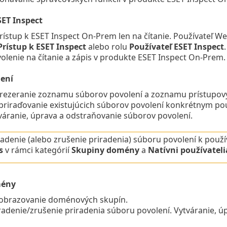
SET Inspect
rístup k ESET Inspect On-Prem len na čítanie.
Používateľ We
Prístup k ESET Inspect
alebo rolu
Používateľ ESET Inspect
.
olenie na čítanie a zápis v produkte ESET Inspect On-Prem.
ení
rezeranie zoznamu súborov povolení a zoznamu prístupový
priraďovanie existujúcich súborov povolení konkrétnym pou
váranie, úprava a odstraňovanie súborov povolení.
radenie (alebo zrušenie priradenia) súboru povolení k použ
s
v rámci kategórií
Skupiny domény
a
Natívni používateli
mény
obrazovanie doménových skupín.
radenie/zrušenie priradenia súboru povolení. Vytváranie, 