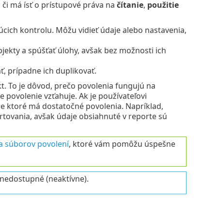
, či má ísť o prístupové práva na
čítanie
,
použitie
cich kontrolu. Môžu vidieť údaje alebo nastavenia,
ekty a spúšťať úlohy, avšak bez možnosti ich
, prípadne ich duplikovať.
kt. To je dôvod, prečo povolenia fungujú na
e povolenie vzťahuje. Ak je používateľovi
re ktoré má dostatočné povolenia. Napríklad,
tovania, avšak údaje obsiahnuté v reporte sú
 a súborov povolení
, ktoré vám pomôžu úspešne
 nedostupné (neaktívne).