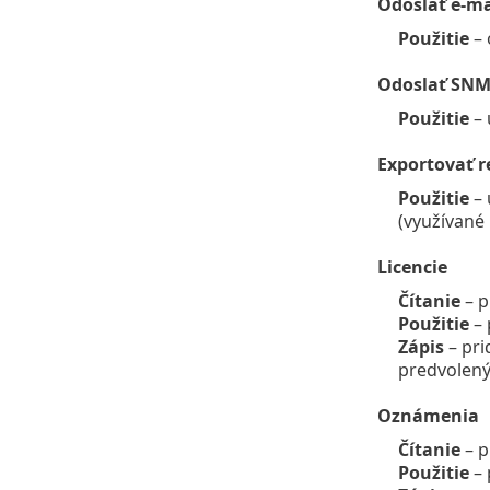
Odoslať e-ma
Použitie
– 
Odoslať SNM
Použitie
– 
Exportovať r
Použitie
– 
(využívané 
Licencie
Čítanie
– p
Použitie
– 
Zápis
– pri
predvolený
Oznámenia
Čítanie
– 
Použitie
– 