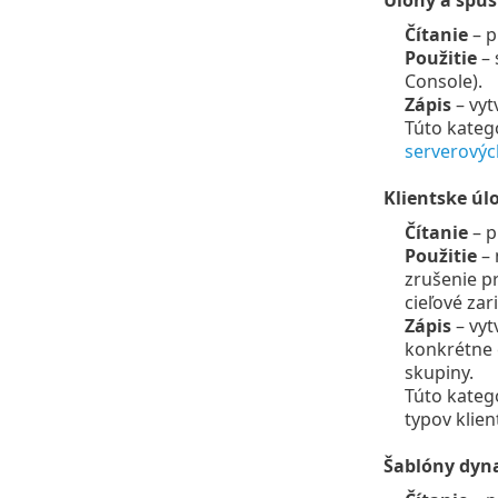
Úlohy a spúš
Čítanie
– p
Použitie
– 
Console).
Zápis
– vyt
Túto kateg
serverovýc
Klientske úl
Čítanie
– p
Použitie
– 
zrušenie pr
cieľové zar
Zápis
– vyt
konkrétne c
skupiny.
Túto kateg
typov klien
Šablóny dyn