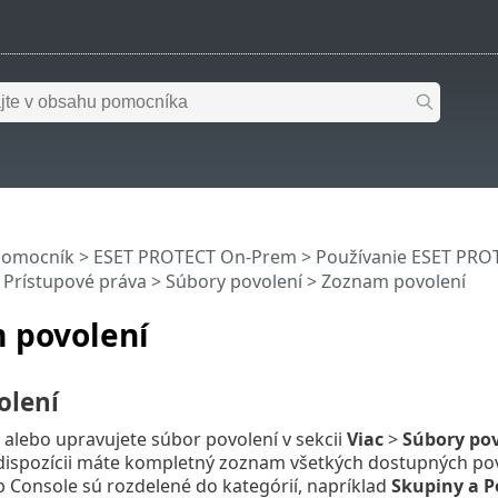
pomocník
>
ESET PROTECT On-Prem
>
Používanie ESET PR
>
Prístupové práva
>
Súbory povolení
> Zoznam povolení
 povolení
olení
 alebo upravujete súbor povolení v sekcii
Viac
>
Súbory pov
 dispozícii máte kompletný zoznam všetkých dostupných pov
Console sú rozdelené do kategórií, napríklad
Skupiny a P