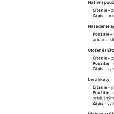
Natívni použ
Čítanie
– z
Zápis
– pri
Nasadenie a
Použitie
– 
pridania k
Uložené inšt
Čítanie
– z
Použitie
– 
Zápis
– vyt
Certifikáty
Čítanie
– p
Použitie
– 
príslušným
Zápis
– vyt