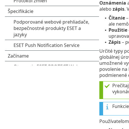
Oznámenia
a
alebo
zápis
. 
Čítanie
–
•
ale nemôž
Použitie
•
upravova
Zápis
– p
•
Určité typy p
globálnej úro
umožnené využ
povolenie na
podmienené o
Prečítaj
vykonáv
Funkcie
Používateľom 