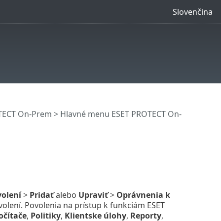
Slovenčina
OTECT On-Prem
>
Hlavné menu ESET PROTECT On-
olení
>
Pridať
alebo
Upraviť
>
Oprávnenia k
olení. Povolenia na prístup k funkciám ESET
očítače
,
Politiky
,
Klientske úlohy
,
Reporty
,