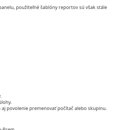
panelu, použiteľné šablóny reportov sú však stále
.
úlohy.
m aj povolenie premenovať počítač alebo skupinu.
n-Prem.