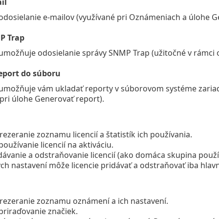
il
odosielanie e-mailov (využívané pri Oznámeniach a úlohe G
P Trap
umožňuje odosielanie správy SNMP Trap (užitočné v rámci 
eport do súboru
umožňuje vám ukladať reporty v súborovom systéme zariad
pri úlohe Generovať report).
rezeranie zoznamu licencií a štatistík ich používania.
používanie licencií na aktiváciu.
dávanie a odstraňovanie licencií (ako domáca skupina použ
ch nastavení môže licencie pridávať a odstraňovať iba hlavn
prezeranie zoznamu oznámení a ich nastavení.
priraďovanie značiek.