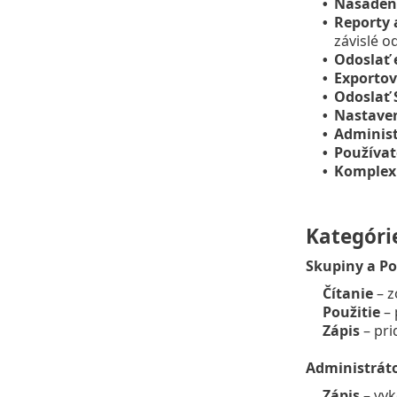
Nasaden
•
Reporty 
•
závislé o
Odoslať 
•
Exportov
•
Odoslať
•
Nastaven
•
Administ
•
Používat
•
Komplex
•
Kategóri
Skupiny a Po
Čítanie
– z
Použitie
– 
Zápis
– pri
Administráto
Zápis
– vyk