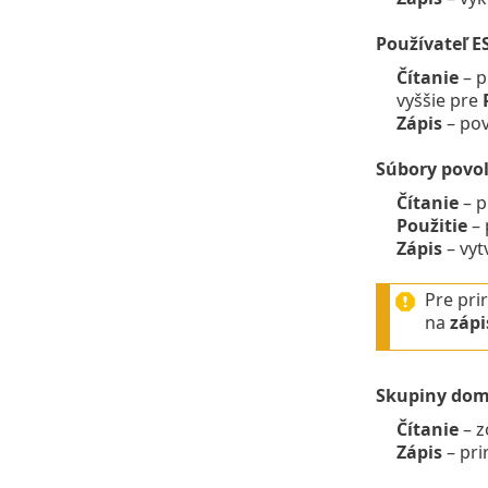
Používateľ E
Čítanie
– p
vyššie pre
Zápis
– pov
Súbory povol
Čítanie
– p
Použitie
– 
Zápis
– vyt
Pre pri
na
zápi
Skupiny do
Čítanie
– z
Zápis
– pri