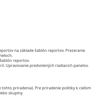
eportov na základe šablón reportov. Prezeranie
neloch.
šablón reportov.
rií. Upravovanie predvolených riadiacich panelov.
 tohto priradenia). Pre priradenie politiky k cieľom
lebo skupiny.