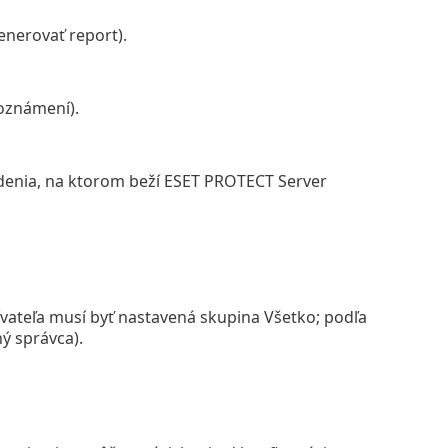
enerovať report).
oznámení).
enia, na ktorom beží ESET PROTECT Server
ívateľa musí byť nastavená skupina Všetko; podľa
ý správca).