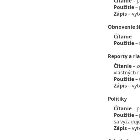
Čítanie
– 
Použitie
– 
Zápis
– vyt
Obnovenie ši
Čítanie
Použitie
– 
Reporty a ri
Čítanie
– z
vlastných 
Použitie
– 
Zápis
– vyt
Politiky
Čítanie
– p
Použitie
– 
sa vyžaduj
Zápis
– vyt