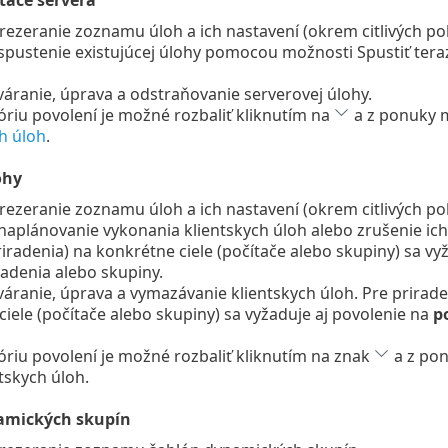
ťače servera
rezeranie zoznamu úloh a ich nastavení (okrem citlivých polo
spustenie existujúcej úlohy pomocou možnosti Spustiť tera
váranie, úprava a odstraňovanie serverovej úlohy.
óriu povolení je možné rozbaliť kliknutím na
a z ponuky m
h úloh
.
ohy
rezeranie zoznamu úloh a ich nastavení (okrem citlivých polo
naplánovanie vykonania klientskych úloh alebo zrušenie ich
iradenia) na konkrétne ciele (počítače alebo skupiny) sa vyž
iadenia alebo skupiny.
váranie, úprava a vymazávanie klientskych úloh. Pre prirade
iele (počítače alebo skupiny) sa vyžaduje aj povolenie na
p
óriu povolení je možné rozbaliť kliknutím na znak
a z pon
tskych úloh.
amických skupín