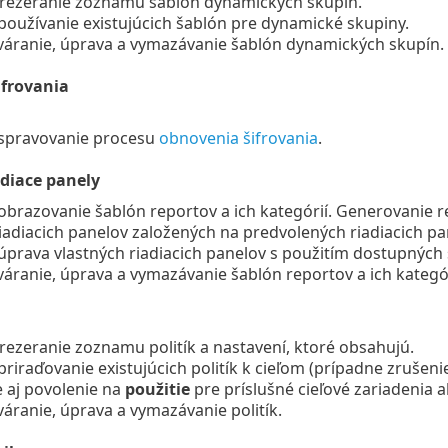
prezeranie zoznamu šablón dynamických skupín.
používanie existujúcich šablón pre dynamické skupiny.
váranie, úprava a vymazávanie šablón dynamických skupín.
frovania
spravovanie procesu
obnovenia šifrovania
.
adiace panely
obrazovanie šablón reportov a ich kategórií. Generovanie r
riadiacich panelov založených na predvolených riadiacich pa
úprava vlastných riadiacich panelov s použitím dostupných 
váranie, úprava a vymazávanie šablón reportov a ich kategó
rezeranie zoznamu politík a nastavení, ktoré obsahujú.
priraďovanie existujúcich politík k cieľom (prípadne zrušenie
e aj povolenie na
použitie
pre príslušné cieľové zariadenia a
váranie, úprava a vymazávanie politík.