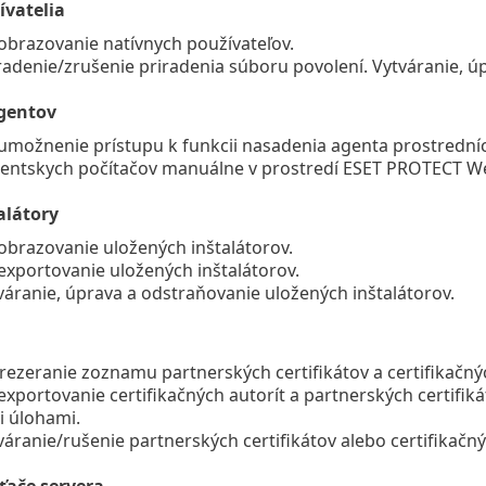
ívatelia
obrazovanie natívnych používateľov.
radenie/zrušenie priradenia súboru povolení. Vytváranie, ú
gentov
umožnenie prístupu k funkcii nasadenia agenta prostredn
lientskych počítačov manuálne v prostredí ESET PROTECT W
alátory
obrazovanie uložených inštalátorov.
exportovanie uložených inštalátorov.
váranie, úprava a odstraňovanie uložených inštalátorov.
rezeranie zoznamu partnerských certifikátov a certifikačnýc
exportovanie certifikačných autorít a partnerských certifikát
i úlohami.
váranie/rušenie partnerských certifikátov alebo certifikačný