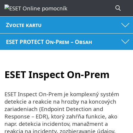
Zvoľte kartu
ESET PROTECT On-Prem – Obsah
ESET Inspect On-Prem
ESET Inspect On-Prem je komplexný systém
detekcie a reakcie na hrozby na koncových
zariadeniach (Endpoint Detection and
Response – EDR), ktorý zahŕňa funkcie, ako
napr. detekcia incidentov, manažment a
reakcia na incidenty, zozbieravanie údajov,