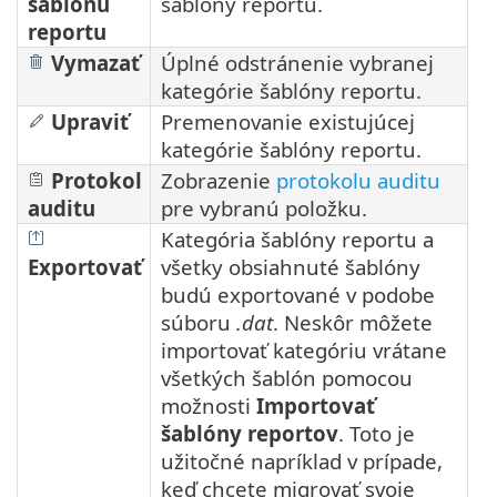
šablónu
šablóny reportu.
reportu
Vymazať
Úplné odstránenie vybranej
kategórie šablóny reportu.
Upraviť
Premenovanie existujúcej
kategórie šablóny reportu.
Protokol
Zobrazenie
protokolu auditu
auditu
pre vybranú položku.
Kategória šablóny reportu a
Exportovať
všetky obsiahnuté šablóny
budú exportované v podobe
súboru
.dat
. Neskôr môžete
importovať kategóriu vrátane
všetkých šablón pomocou
možnosti
Importovať
šablóny reportov
. Toto je
užitočné napríklad v prípade,
keď chcete migrovať svoje