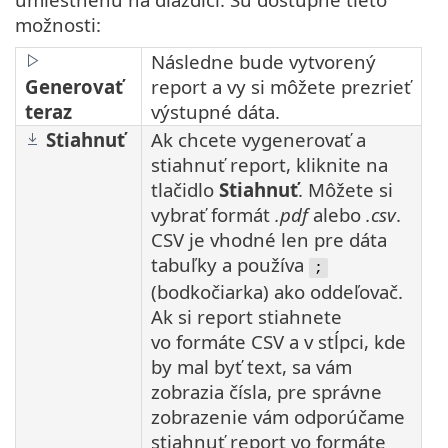
možnosti:
Následne bude vytvorený
Generovať
report a vy si môžete prezrieť
teraz
výstupné dáta.
Stiahnuť
Ak chcete vygenerovať a
stiahnuť report, kliknite na
tlačidlo
Stiahnuť
. Môžete si
vybrať formát
.pdf
alebo
.csv
.
CSV je vhodné len pre dáta
tabuľky a používa
;
(bodkočiarka) ako oddeľovač.
Ak si report stiahnete
vo formáte CSV a v stĺpci, kde
by mal byť text, sa vám
zobrazia čísla, pre správne
zobrazenie vám odporúčame
stiahnuť report vo formáte