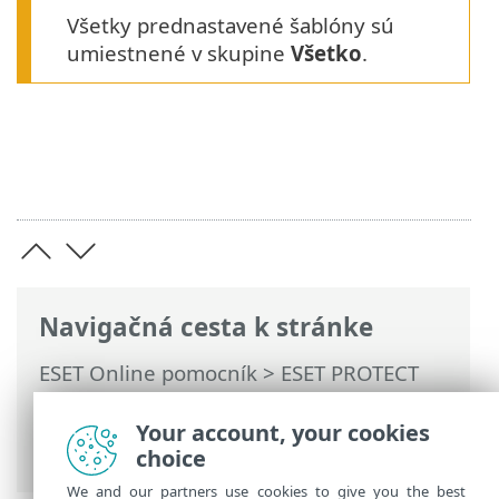
Všetky prednastavené šablóny sú
umiestnené v skupine
Všetko
.
Navigačná cesta k stránke
ESET Online pomocník
>
ESET PROTECT
On-Prem
>
Používanie ESET PROTECT On-
Prem
>
Hlavné menu ESET PROTECT On-
Your account, your cookies
Prem
> Reporty
choice
We and our partners use cookies to give you the best