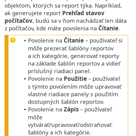
objektom, ktorých sa report týka. Napríklad,
ak generujete report
Prehľad stavov
počítačov
, budú sa v ňom nachádzať len dáta
z počítačov, kde máte povolenia na
Čítanie
.
Povolenie na
Čítanie
– používateľ si
•
môže prezerať šablóny reportov
a ich kategórie, generovať reporty
na základe šablón reportov a vidieť
príslušný riadiaci panel.
Povolenie na
Použitie
– používateľ
•
s týmto povolením môže upravovať
vlastné riadiace panely s použitím
dostupných šablón reportov.
Povolenie na
Zápis
– používateľ
•
môže
vytvárať/upravovať/odstraňovať
šablóny a ich kategórie.