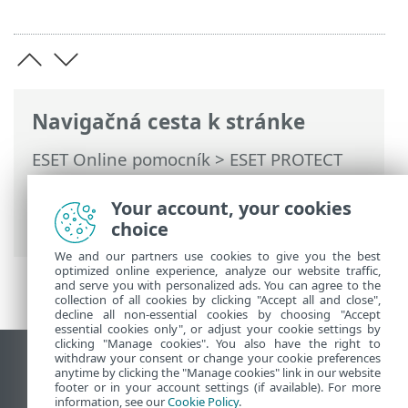
Navigačná cesta k stránke
ESET Online pomocník
>
ESET PROTECT
On-Prem
>
Začíname
>
Nasadenie ESET
Management Agenta
> Manuálne
Your account, your cookies
pridanie nových zariadení
choice
We and our partners use cookies to give you the best
optimized online experience, analyze our website traffic,
and serve you with personalized ads. You can agree to the
collection of all cookies by clicking "Accept all and close",
decline all non-essential cookies by choosing "Accept
essential cookies only", or adjust your cookie settings by
clicking "Manage cookies". You also have the right to
withdraw your consent or change your cookie preferences
Zobraziť stránku ako na počítači
anytime by clicking the "Manage cookies" link in our website
footer or in your account settings (if available). For more
End of Life
information, see our
Cookie Policy
.