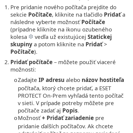
1.
Pre pridanie nového počítača prejdite do
sekcie
Počítače
, kliknite na tlačidlo
Pridať
a
následne vyberte možnosť
Počítače
(prípadne kliknite na ikonu ozubeného
kolesa
vedľa už existujúcej
Statickej
skupiny
a potom kliknite na
Pridať
>
Počítače
).
2.
Pridať počítače
– môžete použiť viaceré
možnosti:
Zadajte
IP adresu
alebo
názov hostiteľa
o
počítača, ktorý chcete pridať, a ESET
PROTECT On-Prem vyhľadá tento počítač
v sieti. V prípade potreby môžete pre
počítače zadať aj
Popis
.
Možnosť
+ Pridať zariadenie
pre
o
pridanie ďalších počítačov. Ak chcete