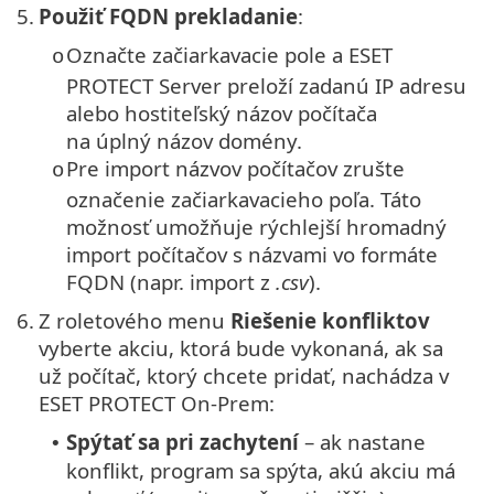
5.
Použiť FQDN prekladanie
:
Označte začiarkavacie pole a ESET
o
PROTECT Server preloží zadanú IP adresu
alebo hostiteľský názov počítača
na úplný názov domény.
Pre import názvov počítačov zrušte
o
označenie začiarkavacieho poľa. Táto
možnosť umožňuje rýchlejší hromadný
import počítačov s názvami vo formáte
FQDN (napr. import z
.csv
).
6.
Z roletového menu
Riešenie konfliktov
vyberte akciu, ktorá bude vykonaná, ak sa
už počítač, ktorý chcete pridať, nachádza v
ESET PROTECT On-Prem:
Spýtať sa pri zachytení
– ak nastane
•
konflikt, program sa spýta, akú akciu má