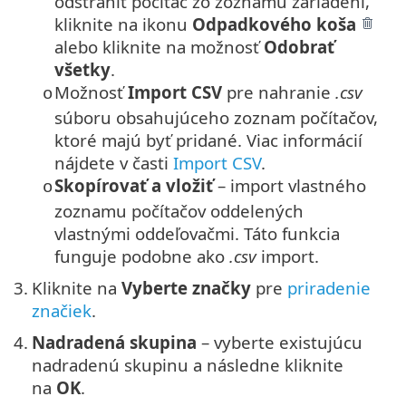
odstrániť počítač zo zoznamu zariadení,
kliknite na ikonu
Odpadkového koša
alebo kliknite na možnosť
Odobrať
všetky
.
Možnosť
Import CSV
pre nahranie
.csv
o
súboru obsahujúceho zoznam počítačov,
ktoré majú byť pridané. Viac informácií
nájdete v časti
Import CSV
.
Skopírovať a vložiť
– import vlastného
o
zoznamu počítačov oddelených
vlastnými oddeľovačmi. Táto funkcia
funguje podobne ako
.csv
import.
3.
Kliknite na
Vyberte značky
pre
priradenie
značiek
.
4.
Nadradená skupina
– vyberte existujúcu
nadradenú skupinu a následne kliknite
na
OK
.