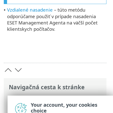
Vzdialené nasadenie
– túto metódu
•
odporúčame použiť v prípade nasadenia
ESET Management Agenta na väčší počet
klientskych počítačov.
Navigačná cesta k stránke
ESET Online pomocník
>
ESET PROTECT
On-Prem
>
Začíname
> Nasadenie ESET
Your account, your cookies
Management Agenta
choice