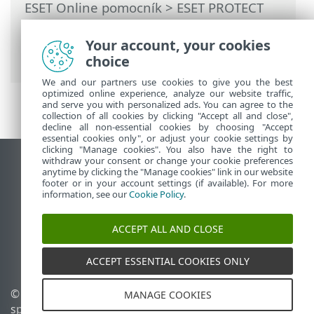
ESET Online pomocník
>
ESET PROTECT
On-Prem
>
Začíname
>
Nasadenie ESET
Management Agenta
> Vzdialené
Your account, your cookies
nasadenie agenta
choice
We and our partners use cookies to give you the best
optimized online experience, analyze our website traffic,
and serve you with personalized ads. You can agree to the
collection of all cookies by clicking "Accept all and close",
decline all non-essential cookies by choosing "Accept
essential cookies only", or adjust your cookie settings by
clicking "Manage cookies". You also have the right to
withdraw your consent or change your cookie preferences
Zobraziť stránku ako na počítači
anytime by clicking the "Manage cookies" link in our website
footer or in your account settings (if available). For more
End of Life
information, see our
Cookie Policy
.
Databáza znalostí ESET
ESET Fórum
ACCEPT ALL AND CLOSE
ESET Status Portal
Technická podpora
ACCEPT ESSENTIAL COOKIES ONLY
© 1992 - 2026 ESET,
Spravovať súbory cookie
MANAGE COOKIES
spol. s r. o. Všetky práva
Zásady používania súborov