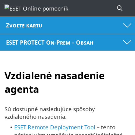
Zvoľte kartu
ESET PROTECT On-Prem – Obsah
Vzdialené nasadenie
agenta
Sú dostupné nasledujúce spôsoby
vzdialeného nasadenia:
ESET Remote Deployment Tool
– tento
•
nástroj vám umožňuje nasadiť inštalačné