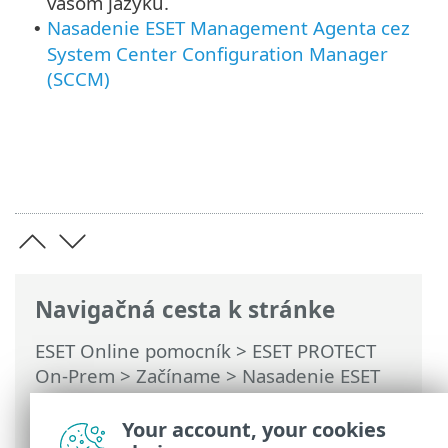
vašom jazyku.
Nasadenie ESET Management Agenta cez
•
System Center Configuration Manager
(SCCM)
Navigačná cesta k stránke
ESET Online pomocník
>
ESET PROTECT
On-Prem
>
Začíname
>
Nasadenie ESET
Management Agenta
>
Vzdialené
nasadenie agenta
> Nasadenie agenta
Your account, your cookies