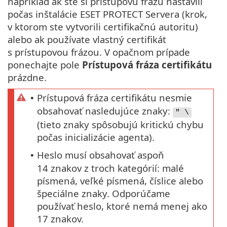
napríklad ak ste si prístupovú frázu nastavili
počas inštalácie ESET PROTECT Servera (krok,
v ktorom ste vytvorili certifikačnú autoritu)
alebo ak používate vlastný certifikát
s prístupovou frázou. V opačnom prípade
ponechajte pole
Prístupová fráza certifikátu
prázdne.
Prístupová fráza certifikátu nesmie
•
obsahovať nasledujúce znaky:
" \
(tieto znaky spôsobujú kritickú chybu
počas inicializácie agenta).
Heslo musí obsahovať aspoň
•
14 znakov z troch kategórií: malé
písmená, veľké písmená, číslice alebo
špeciálne znaky. Odporúčame
používať heslo, ktoré nemá menej ako
17 znakov.