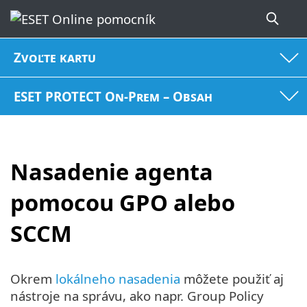
Zvoľte kartu
ESET PROTECT On-Prem – Obsah
Nasadenie agenta
pomocou GPO alebo
SCCM
Okrem
lokálneho nasadenia
môžete použiť aj
nástroje na správu, ako napr. Group Policy