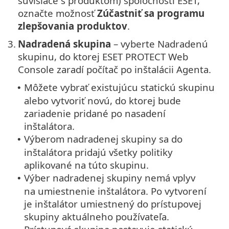
súvisiace s produktom) spoločnosti ESET,
označte možnosť
Zúčastniť sa programu
zlepšovania produktov
.
3.
Nadradená skupina
– vyberte Nadradenú
skupinu, do ktorej ESET PROTECT Web
Console zaradí počítač po inštalácii Agenta.
Môžete vybrať existujúcu statickú skupinu
•
alebo vytvoriť novú, do ktorej bude
zariadenie pridané po nasadení
inštalátora.
Výberom nadradenej skupiny sa do
•
inštalátora pridajú všetky politiky
aplikované na túto skupinu.
Výber nadradenej skupiny nemá vplyv
•
na umiestnenie inštalátora. Po vytvorení
je inštalátor umiestnený do prístupovej
skupiny aktuálneho používateľa.