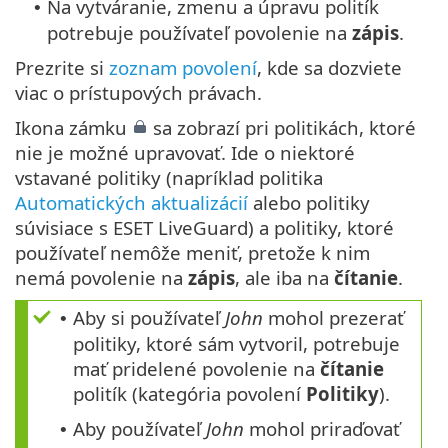
Na vytváranie, zmenu a úpravu politík
•
potrebuje používateľ povolenie na
zápis
.
Prezrite si
zoznam povolení
, kde sa dozviete
viac o prístupových právach.
Ikona zámku
sa zobrazí pri politikách, ktoré
nie je možné upravovať. Ide o niektoré
vstavané politiky (napríklad politika
Automatických aktualizácií
alebo politiky
súvisiace s ESET LiveGuard) a politiky, ktoré
používateľ nemôže meniť, pretože k nim
nemá povolenie na
zápis
, ale iba na
čítanie
.
Aby si používateľ
John
mohol prezerať
•
politiky, ktoré sám vytvoril, potrebuje
mať pridelené povolenie na
čítanie
politík (kategória povolení
Politiky
).
Aby používateľ
John
mohol priraďovať
•