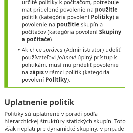
určité politiky k počítačom, potrebuje
mať pridelené povolenie na
použitie
politík (kategória povolení
Politiky
) a
povolenie na
použitie
skupín a
počítačov (kategória povolení
Skupiny
a počítače
).
Ak chce
správca
(Administrator) udeliť
•
používateľovi
Johnovi
úplný prístup k
politikám, musí mu prideliť povolenie
na
zápis
v rámci politík (kategória
povolení
Politiky
).
Uplatnenie politík
Politiky sú uplatnené v poradí podľa
hierarchickej štruktúry statických skupín. Toto
však neplatí pre dynamické skupiny, v prípade