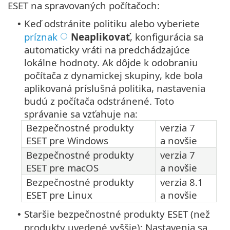
ESET na spravovaných počítačoch:
Keď odstránite politiku alebo vyberiete
•
príznak
Neaplikovať
, konfigurácia sa
automaticky vráti na predchádzajúce
lokálne hodnoty. Ak dôjde k odobraniu
počítača z dynamickej skupiny, kde bola
aplikovaná príslušná politika, nastavenia
budú z počítača odstránené. Toto
správanie sa vzťahuje na:
Bezpečnostné produkty
verzia 7
ESET pre Windows
a novšie
Bezpečnostné produkty
verzia 7
ESET pre macOS
a novšie
Bezpečnostné produkty
verzia 8.1
ESET pre Linux
a novšie
Staršie bezpečnostné produkty ESET (než
•
produkty uvedené vyššie): Nastavenia sa