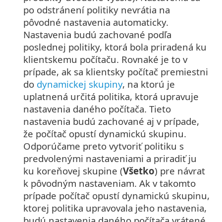
po odstránení politiky nevrátia na
pôvodné nastavenia automaticky.
Nastavenia budú zachované podľa
poslednej politiky, ktorá bola priradená ku
klientskemu počítaču. Rovnaké je to v
prípade, ak sa klientsky počítač premiestni
do
dynamickej skupiny
, na ktorú je
uplatnená určitá politika, ktorá upravuje
nastavenia daného počítača. Tieto
nastavenia budú zachované aj v prípade,
že počítač opustí dynamickú skupinu.
Odporúčame preto vytvoriť politiku s
predvolenými nastaveniami a priradiť ju
ku koreňovej skupine (
Všetko
) pre návrat
k pôvodným nastaveniam. Ak v takomto
prípade počítač opustí dynamickú skupinu,
ktorej politika upravovala jeho nastavenia,
budú nastavenia daného počítača vrátené