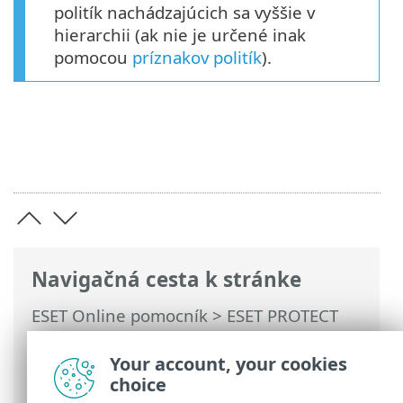
politík nachádzajúcich sa vyššie v
hierarchii (ak nie je určené inak
pomocou
príznakov politík
).
Navigačná cesta k stránke
ESET Online pomocník
>
ESET PROTECT
On-Prem
>
Používanie ESET PROTECT On-
Prem
>
Hlavné menu ESET PROTECT On-
Your account, your cookies
Prem
> Politiky
choice