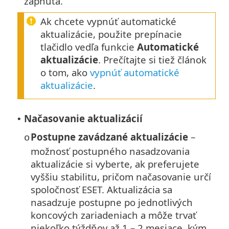
zapnutá.
Ak chcete vypnúť automatické
aktualizácie, použite prepínacie
tlačidlo vedľa funkcie
Automatické
aktualizácie
. Prečítajte si tiež článok
o tom, ako
vypnúť automatické
aktualizácie
.
Načasovanie aktualizácií
•
Postupne zavádzané aktualizácie
–
o
možnosť postupného nasadzovania
aktualizácie si vyberte, ak preferujete
vyššiu stabilitu, pričom načasovanie určí
spoločnosť ESET. Aktualizácia sa
nasadzuje postupne po jednotlivých
koncových zariadeniach a môže trvať
niekoľko týždňov až 1 – 2 mesiace, kým