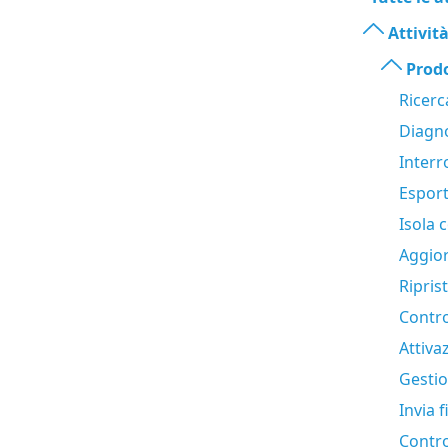
Attività
Prodo
Ricerc
Diagno
Interr
Esport
Isola 
Aggio
Ripris
Contro
Attiva
Gesti
Invia 
Contro