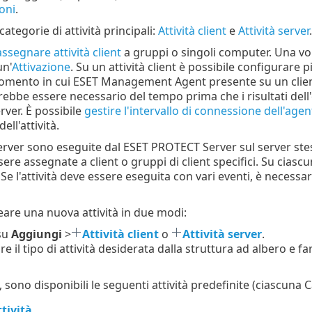
oni
.
ategorie di attività principali:
Attività client
e
Attività server
.
assegnare attività client
a gruppi o singoli computer. Una volt
un'
Attivazione
. Su un attività client è possibile configurare pi
momento in cui ESET Management Agent presente su un clien
ebbe essere necessario del tempo prima che i risultati dell'
ver. È possibile
gestire l'intervallo di connessione dell'a
ell'attività.
server sono eseguite dal ESET PROTECT Server sul server stesso
re assegnate a client o gruppi di client specifici. Su ciascu
 Se l'attività deve essere eseguita con vari eventi, è necessa
reare una nuova attività in due modi:
 su
Aggiungi
>
Attività client
o
Attività server
.
e il tipo di attività desiderata dalla struttura ad albero e fa
sono disponibili le seguenti attività predefinite (ciascuna Cat
ttività