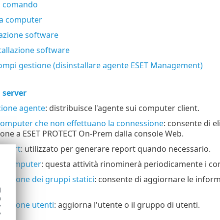
i comando
ta computer
lazione software
tallazione software
ompi gestione (disinstallare agente ESET Management)
 server
zione agente
: distribuisce l'agente sui computer client.
computer che non effettuano la connessione
: consente di el
one a ESET PROTECT On-Prem dalla console Web.
eport
: utilizzato per generare report quando necessario.
a computer
: questa attività rinominerà periodicamente i c
zazione dei gruppi statici
: consente di aggiornare le inform
d
h
zzazione utenti
: aggiorna l'utente o il gruppo di utenti.
y
y