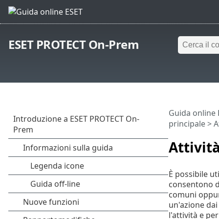
ESET PROTECT On-Prem
Guida online
principale
> At
Attivit
È possibile ut
consentono di 
comuni oppure 
un'azione dai 
l'attività e pe