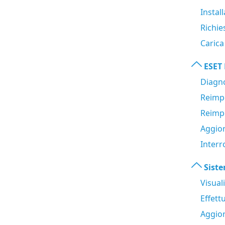
Instal
Richie
Carica
ESET
Diagno
Reimp
Reimp
Aggio
Interr
Sist
Visual
Effett
Aggio