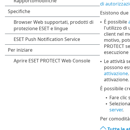
di autorizzazi
Esistono due c
È possibile
•
l'utilizzo di 
client nel 
motivo, potr
PROTECT ser
esecuzione d
Le attività 
•
possono esse
attivazione
.
attivazione.
È possibile c
Fare clic
•
Selezionar
•
server
.
Per comodità, 
Tutte le a