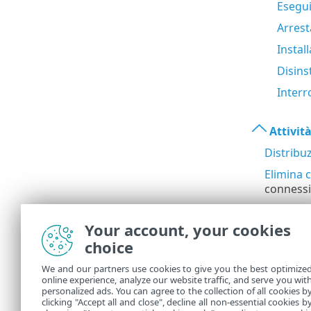
Esegu
Arres
Instal
Disins
Interr
Attività
Distribu
Elimina 
connessi
Genera r
Your account, your cookies
Rinomin
choice
Sincroniz
correnti.
We and our partners use cookies to give you the best optimize
online experience, analyze our website traffic, and serve you wit
Sincroni
personalized ads. You can agree to the collection of all cookies b
clicking "Accept all and close", decline all non-essential cookies b