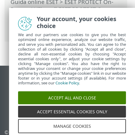
Guida online ESET
>
ESET PROTECT On-
Prem
>
Utilizzo di ESET PROTECT On-
Prem
>
ESET PROTECT On-Prem Menu
Your account, your cookies
principale
>
Attività
>
Attività client
>
choice
Reimposta agente clonato
We and our partners use cookies to give you the best
optimized online experience, analyze our website traffic,
and serve you with personalized ads. You can agree to the
collection of all cookies by clicking "Accept all and close",
decline all non-essential cookies by choosing "Accept
essential cookies only", or adjust your cookie settings by
clicking "Manage cookies". You also have the right to
withdraw your consent or change your cookie preferences
anytime by clicking the "Manage cookies" link in our website
Visualizza sito desktop
footer or in your account settings (if available). For more
information, see our
Cookie Policy
.
End of Life
ESET Knowledge Base
ACCEPT ALL AND CLOSE
Forum ESET
ESET Status Portal
ACCEPT ESSENTIAL COOKIES ONLY
Supporto regionale
MANAGE COOKIES
© 1992 - 2026 ESET, spol. s
Gestisci cookie