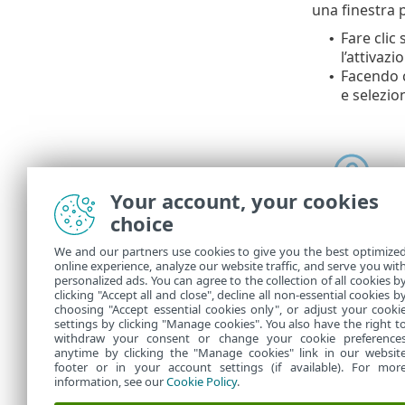
una finestra p
Fare clic
•
l’attivazi
Facendo c
•
e selezi
Your account, your cookies
choice
We and our partners use cookies to give you the best optimize
online experience, analyze our website traffic, and serve you wit
In
Attività
è p
personalized ads. You can agree to the collection of all cookies b
creata.
clicking "Accept all and close", decline all non-essential cookies b
choosing "Accept essential cookies only", or adjust your cooki
settings by clicking "Manage cookies". You also have the right t
withdraw your consent or change your cookie preference
anytime by clicking the "Manage cookies" link in our websit
footer or in your account settings (if available). For mor
information, see our
Cookie Policy
.