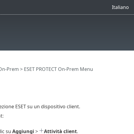
Italiano
 On-Prem
>
ESET PROTECT On-Prem Menu
zione ESET su un dispositivo client.
t:
lic su
Aggiungi
>
Attività client
.