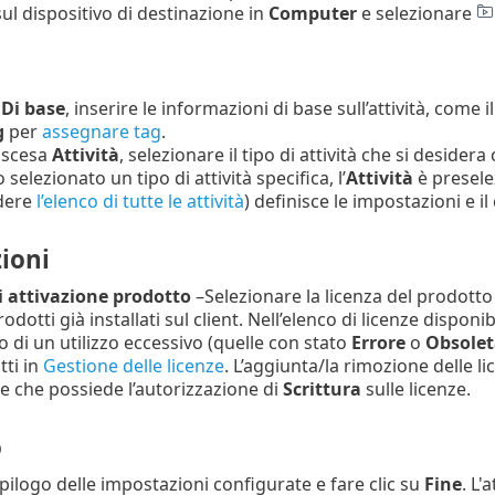
sul dispositivo di destinazione in
Computer
e selezionare
e
Di base
, inserire le informazioni di base sull’attività, come i
g
per
assegnare tag
.
iscesa
Attività
, selezionare il tipo di attività che si deside
o selezionato un tipo di attività specifica, l’
Attività
è preselez
dere
l’elenco di tutte le attività
) definisce le impostazioni e i
ioni
 attivazione prodotto
–Selezionare la licenza del prodotto 
rodotti già installati sul client. Nell’elenco di licenze dispo
 di un utilizzo eccessivo (quelle con stato
Errore
o
Obsolet
tti in
Gestione delle licenze
. L’aggiunta/la rimozione delle li
e che possiede l’autorizzazione di
Scrittura
sulle licenze.
o
epilogo delle impostazioni configurate e fare clic su
Fine
. L'