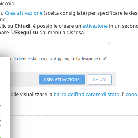
iccolo:
 su
Crea attivazione
(scelta consigliata) per specificare le des
one.
lic su
Chiudi
, è possibile creare un'
attivazione
in un secondo
onare
Esegui su
dal menu a discesa.
d
h
ossibile visualizzare la
barra dell’indicatore di stato
, l'
icona 
y
y
e
o
s
e
e