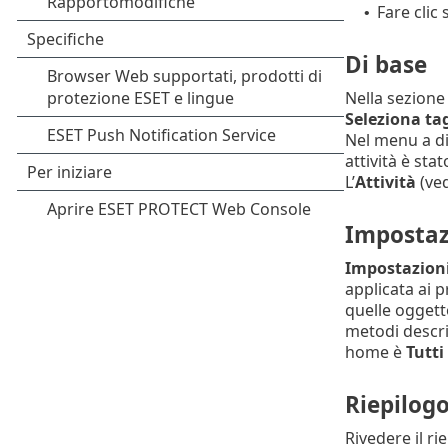
Fare clic 
•
Di base
Nella sezion
Seleziona ta
Nel menu a d
attività è stat
L’
Attività
(ve
Impostaz
Impostazioni
applicata ai p
quelle oggetto
metodi descri
home è
Tutti
Riepilog
Rivedere il ri