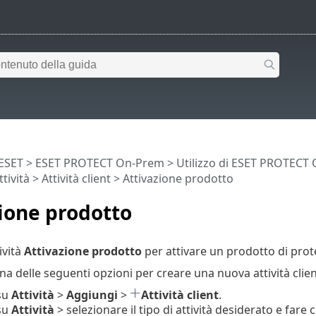
 ESET
>
ESET PROTECT On-Prem
>
Utilizzo di ESET PROTECT
ttività
>
Attività client
> Attivazione prodotto
ione prodotto
tività
Attivazione prodotto
per attivare un prodotto di prote
na delle seguenti opzioni per creare una nuova attività clien
 su
Attività
>
Aggiungi
>
Attività client
.
 su
Attività
> selezionare il tipo di attività desiderato e fare c