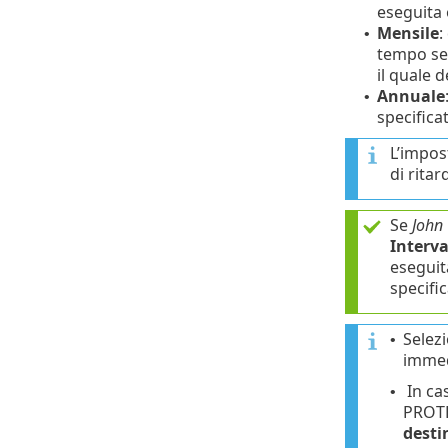
eseguita o
Mensile
:
•
tempo sel
il quale d
Annuale
•
specificat
L’impo
di ritar
Se
John
Interva
eseguita
specific
Selezi
•
immed
In cas
•
PROTEC
desti