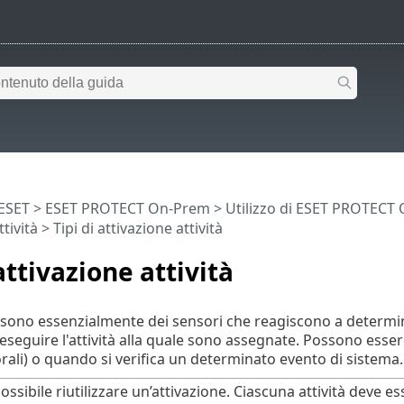
 ESET
>
ESET PROTECT On-Prem
>
Utilizzo di ESET PROTECT
ttività
> Tipi di attivazione attività
 attivazione attività
i sono essenzialmente dei sensori che reagiscono a determi
 eseguire l'attività alla quale sono assegnate. Possono esser
rali) o quando si verifica un determinato evento di sistema.
ssibile riutilizzare un’attivazione. Ciascuna attività deve e