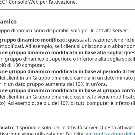
CT Console Web per l’attivazione.
namico
uppo dinamico sono disponibili solo per le attività server:
ruppo dinamico modificati
: questa attivazione viene ri
odificati. Ad esempio, se i client si uniscono a o abband
ne gruppo dinamico modificata in base alla soglia
: que
 un gruppo dinamico è superiore o inferiore alla soglia spec
più di 100 computer.
ne gruppo dinamico modificata in base al periodo di t
i client in un Gruppo dinamico cambia in un determinato p
 in un dato gruppo aumenta del 10% in un'ora.
ne gruppo dinamico modificata in base al gruppo conf
i client in un Gruppo dinamico osservato viene modificato
o). Ad esempio, se più del 10% di tutti computer è infetto (
vviato
: disponibile solo per le attività server. Questa attivaz
ivazione viene utilizzata per l'attività
sincronizzazione dei g