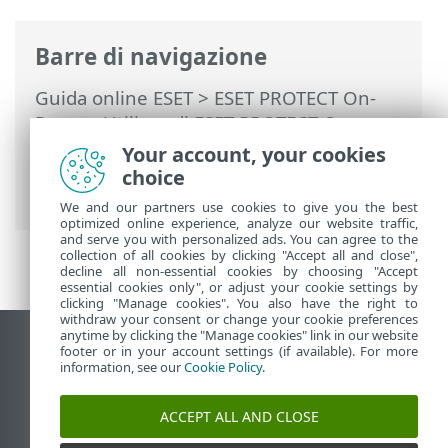
Barre di navigazione
Guida online ESET
>
ESET PROTECT On-
Prem
>
Utilizzo di ESET PROTECT On-
Prem
>
ESET PROTECT On-Prem Menu
Your account, your cookies
principale
>
Altro
>
Diritti di accesso
>
choice
Utenti
We and our partners use cookies to give you the best
optimized online experience, analyze our website traffic,
and serve you with personalized ads. You can agree to the
collection of all cookies by clicking "Accept all and close",
decline all non-essential cookies by choosing "Accept
essential cookies only", or adjust your cookie settings by
clicking "Manage cookies". You also have the right to
withdraw your consent or change your cookie preferences
anytime by clicking the "Manage cookies" link in our website
Visualizza sito desktop
footer or in your account settings (if available). For more
information, see our
Cookie Policy
.
End of Life
ESET Knowledge Base
ACCEPT ALL AND CLOSE
Forum ESET