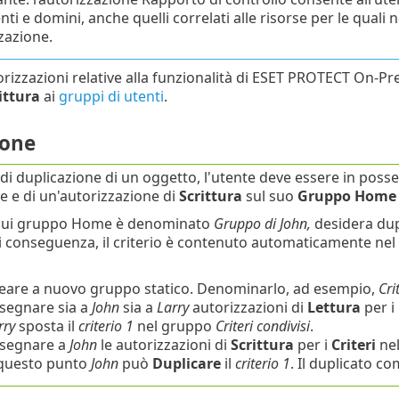
enti e domini, anche quelli correlati alle risorse per le quali n
zzazione.
torizzazioni relative alla funzionalità di ESET PROTECT On-
ittura
ai
gruppi di utenti
.
ione
 di duplicazione di un oggetto, l'utente deve essere in poss
le e di un'autorizzazione di
Scrittura
sul suo
Gruppo Home
l cui gruppo Home è denominato
Gruppo di John,
desidera dup
Di conseguenza, il criterio è contenuto automaticamente n
eare a nuovo gruppo statico. Denominarlo, ad esempio,
Cri
segnare sia a
John
sia a
Larry
autorizzazioni di
Lettura
per i
rry
sposta il
criterio 1
nel gruppo
Criteri condivisi
.
segnare a
John
le autorizzazioni di
Scrittura
per i
Criteri
nel
questo punto
John
può
Duplicare
il
criterio 1
. Il duplicato 