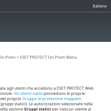
Italiano
 On-Prem
>
ESET PROTECT On-Prem Menu
gnate agli utenti che accedono a ESET PROTECT Web
Console.
Gli Utenti nativi
possiedono le proprie
 del proprio
Gruppo di protezione mappato
.
gruppi statici). Le autorizzazioni selezionate nella
nella sezione
Gruppi statici
per ciascun utente al