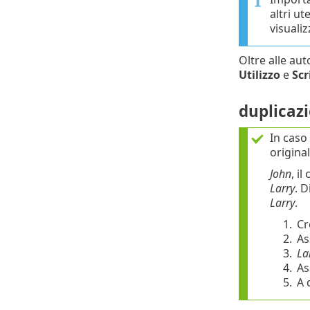
altri ut
visuali
Oltre alle au
Utilizzo
e
Scr
duplicaz
In caso
origina
John
, i
Larry
. 
Larry
.
1.
Cr
2.
As
3.
La
4.
As
5.
A 