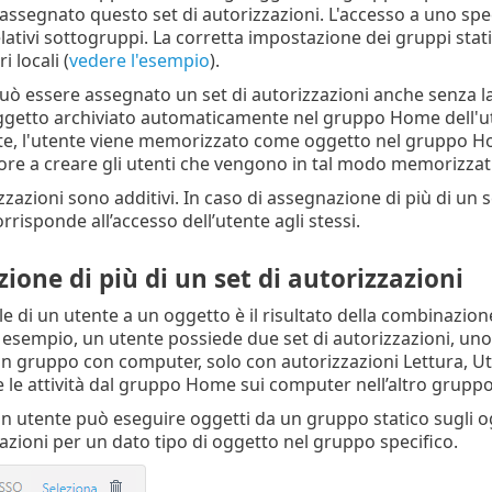
 assegnato questo set di autorizzazioni. L'accesso a uno spe
elativi sottogruppi. La corretta impostazione dei gruppi static
 locali (
vedere l'esempio
).
ò essere assegnato un set di autorizzazioni anche senza la p
getto archiviato automaticamente nel gruppo Home dell'ute
e, l'utente viene memorizzato come oggetto nel gruppo Hom
ore a creare gli utenti che vengono in tal modo memorizza
izzazioni sono additivi. In caso di assegnazione di più di un
corrisponde all’accesso dell’utente agli stessi.
one di più di un set di autorizzazioni
le di un utente a un oggetto è il risultato della combinazione 
 esempio, un utente possiede due set di autorizzazioni, un
un gruppo con computer, solo con autorizzazioni Lettura, U
e le attività dal gruppo Home sui computer nell’altro gruppo
un utente può eseguire oggetti da un gruppo statico sugli og
zazioni per un dato tipo di oggetto nel gruppo specifico.