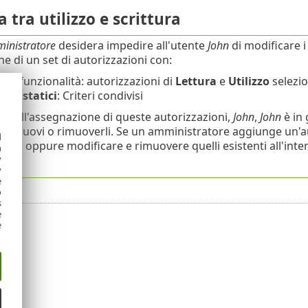
a tra utilizzo e scrittura
inistratore
desidera impedire all'utente
John
di modificare i
ne di un set di autorizzazioni con:
teri
funzionalità: autorizzazioni di
Lettura
e
Utilizzo
selezi
ppi statici
: Criteri condivisi
ito all'assegnazione di queste autorizzazioni,
John
,
John
è in 
 di nuovi o rimuoverli. Se un amministratore aggiunge un'a
d
riteri oppure modificare e rimuovere quelli esistenti all'inte
h
y
i
).
y
e
o
s
e
e