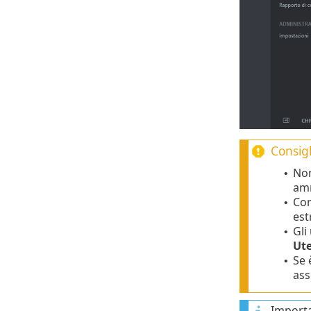
Consigl
Non
•
amm
Con
•
est
Gli
•
Ute
Se 
•
ass
Importan