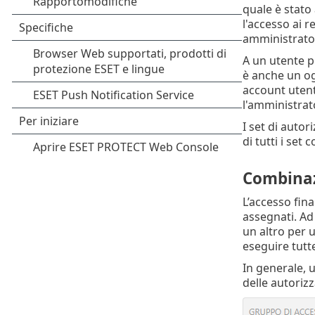
quale è stato
l'accesso ai r
amministratori
A un utente pu
è anche un og
account utent
l'amministrat
I set di autor
di tutti i set 
Combinazi
L’accesso fina
assegnati. Ad
un altro per 
eseguire tutt
In generale, 
delle autoriz