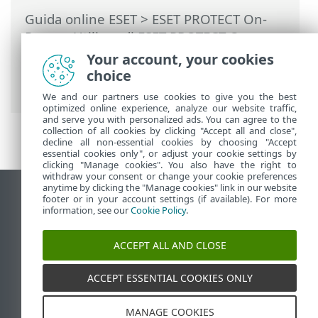
Guida online ESET
>
ESET PROTECT On-
Prem
>
Utilizzo di ESET PROTECT On-
Prem
>
ESET PROTECT On-Prem Menu
Your account, your cookies
principale
>
Computer
>
Gruppi
> Gruppi
choice
statici
We and our partners use cookies to give you the best
optimized online experience, analyze our website traffic,
and serve you with personalized ads. You can agree to the
collection of all cookies by clicking "Accept all and close",
decline all non-essential cookies by choosing "Accept
essential cookies only", or adjust your cookie settings by
clicking "Manage cookies". You also have the right to
withdraw your consent or change your cookie preferences
anytime by clicking the "Manage cookies" link in our website
Visualizza sito desktop
footer or in your account settings (if available). For more
information, see our
Cookie Policy
.
End of Life
ESET Knowledge Base
ACCEPT ALL AND CLOSE
Forum ESET
ESET Status Portal
ACCEPT ESSENTIAL COOKIES ONLY
Supporto regionale
MANAGE COOKIES