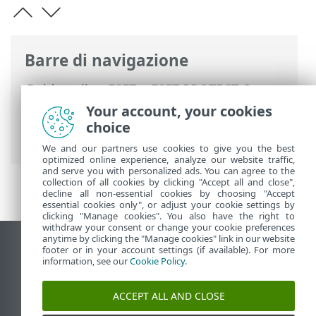
Barre di navigazione
Guida online ESET
>
ESET PROTECT On-
Prem
>
Per iniziare
>
ESET PROTECT Web
Your account, your cookies
Console
> Personalizzazione dei filtri e
choice
del layout
We and our partners use cookies to give you the best
optimized online experience, analyze our website traffic,
and serve you with personalized ads. You can agree to the
collection of all cookies by clicking "Accept all and close",
decline all non-essential cookies by choosing "Accept
essential cookies only", or adjust your cookie settings by
clicking "Manage cookies". You also have the right to
withdraw your consent or change your cookie preferences
anytime by clicking the "Manage cookies" link in our website
Visualizza sito desktop
footer or in your account settings (if available). For more
information, see our
Cookie Policy
.
End of Life
ESET Knowledge Base
ACCEPT ALL AND CLOSE
Forum ESET