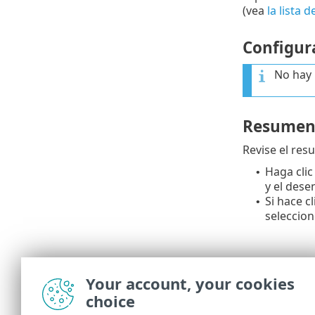
(vea
la lista 
Configur
No hay
Resume
Revise el res
Haga clic
•
y el dese
Si hace c
•
seleccio
Your account, your cookies
choice