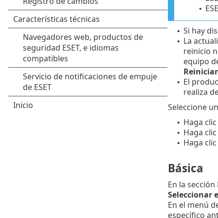
ESE
•
Si hay di
•
La actual
•
reinicio 
equipo d
Reinicia
El produc
•
realiza d
Seleccione un
Haga clic
•
Haga clic
•
Haga clic
•
Básica
En la sección
Seleccionar 
En el menú d
específico an