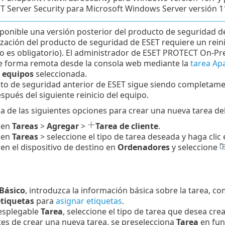
T Server Security para Microsoft Windows Server versión 11
sponible una versión posterior del producto de seguridad d
ización del producto de seguridad de ESET requiere un rein
no es obligatorio). El administrador de ESET PROTECT On-Prem
e forma remota desde la consola web mediante la
tarea Apa
r equipos
seleccionada.
to de seguridad anterior de ESET sigue siendo completamente
espués del siguiente reinicio del equipo.
a de las siguientes opciones para crear una nueva tarea del 
 en
Tareas
>
Agregar
>
Tarea de cliente
.
 en
Tareas
> seleccione el tipo de tarea deseada y haga clic
 en el dispositivo de destino en
Ordenadores
y seleccione
Básico
, introduzca la información básica sobre la tarea, c
etiquetas
para
asignar etiquetas
.
esplegable
Tarea
, seleccione el tipo de tarea que desea crea
tes de crear una nueva tarea, se preselecciona
Tarea
en fun